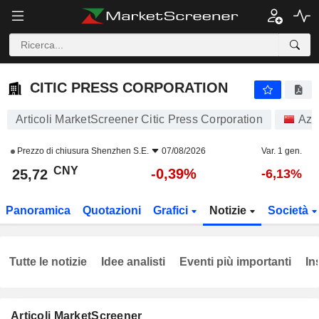
CITIC PRESS CORPORATION
25,72
¥
-0,39%
CITIC PRESS CORPORATION
Articoli MarketScreener Citic Press Corporation
Azi
Prezzo di chiusura
Shenzhen S.E.
07/08/2026
Var. 1 gen.
CNY
-0,39%
25,72
-6,13%
Panoramica
Quotazioni
Grafici
Notizie
Società
Tutte le notizie
Idee analisti
Eventi più importanti
In
Articoli MarketScreener