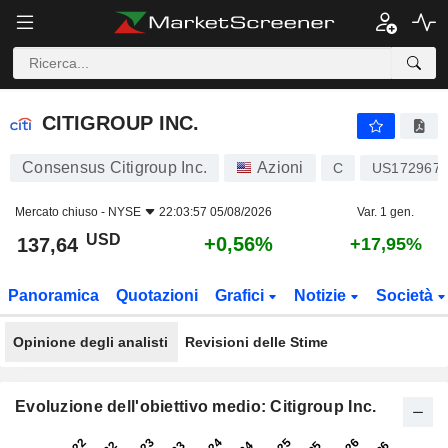
CITIGROUP INC.
137,64
$
+0,56%
CITIGROUP INC.
Consensus Citigroup Inc.
Azioni
C
US172967
Mercato chiuso -
NYSE
22:03:57 05/08/2026
Var. 1 gen.
USD
+0,56%
137,64
+17,95%
Panoramica
Quotazioni
Grafici
Notizie
Società
Opinione degli analisti
Revisioni delle Stime
Evoluzione dell'obiettivo medio: Citigroup Inc.