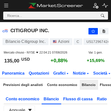
CITIGROUP INC.
135,00
$
+0,88%
CITIGROUP INC.
Bilancio Citigroup Inc.
Azioni
C
US172967424
Mercato chiuso -
NYSE
22:04:21 07/08/2026
Var. 1 gen.
USD
+0,88%
135,00
+15,69%
Panoramica
Quotazioni
Grafici
Notizie
Società
Previsioni degli analisti
Conto economico
Bilancio
Flusso
Conto economico
Bilancio
Flusso di cassa
Ratio f
Annuale