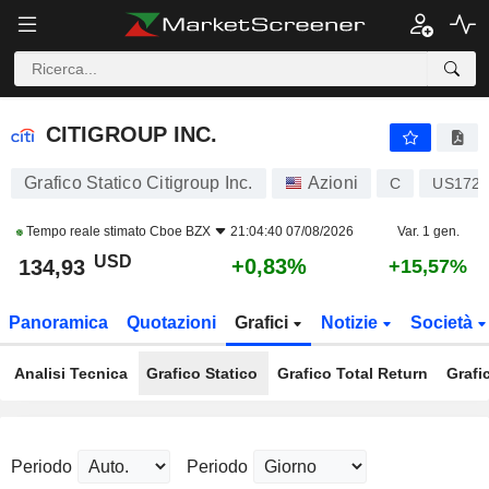
CITIGROUP INC.
134,93
$
+0,83%
CITIGROUP INC.
Grafico Statico Citigroup Inc.
Azioni
C
US1729
Tempo reale stimato
Cboe BZX
21:04:40 07/08/2026
Var. 1 gen.
USD
+0,83%
134,93
+15,57%
Panoramica
Quotazioni
Grafici
Notizie
Società
Analisi Tecnica
Grafico Statico
Grafico Total Return
Grafi
Periodo
Periodo