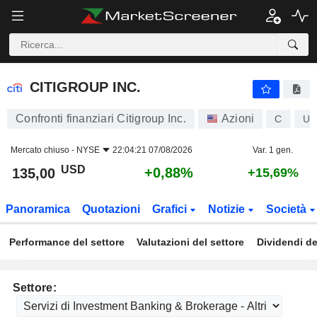
CITIGROUP INC.
135,00
$
+0,88%
CITIGROUP INC.
Confronti finanziari Citigroup Inc.
Azioni
C
US
Mercato chiuso -
NYSE
22:04:21 07/08/2026
Var. 1 gen.
USD
+0,88%
135,00
+15,69%
Panoramica
Quotazioni
Grafici
Notizie
Società
Performance del settore
Valutazioni del settore
Dividendi de
Settore: