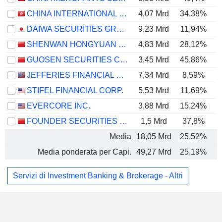
CHINA INTERNATIONAL CAPITAL CORPORATION LIMITED
4,07 Mrd
34,38%
DAIWA SECURITIES GROUP INC.
9,23 Mrd
11,94%
SHENWAN HONGYUAN GROUP CO., LTD.
4,83 Mrd
28,12%
GUOSEN SECURITIES CO., LTD.
3,45 Mrd
45,86%
JEFFERIES FINANCIAL GROUP INC.
7,34 Mrd
8,59%
STIFEL FINANCIAL CORP.
5,53 Mrd
11,69%
EVERCORE INC.
3,88 Mrd
15,24%
FOUNDER SECURITIES CO., LTD.
1,5 Mrd
37,8%
Media
18,05 Mrd
25,52%
Media ponderata per Capi.
49,27 Mrd
25,19%
Servizi di Investment Banking & Brokerage - Altri