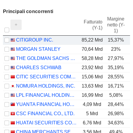
Principali concorrenti
Margine
Fatturato
netto (Y-
E
(Y-1)
1)
CITIGROUP INC.
85,22 Mrd
15,37%
MORGAN STANLEY
70,64 Mrd
23%
THE GOLDMAN SACHS GROUP, INC.
58,28 Mrd
27,97%
CHARLES SCHWAB
23,92 Mrd
35,19%
CITIC SECURITIES COMPANY LIMITED
15,06 Mrd
28,55%
NOMURA HOLDINGS, INC.
13,63 Mrd
16,71%
LPL FINANCIAL HOLDINGS INC.
16,99 Mrd
5,08%
YUANTA FINANCIAL HOLDING CO., LTD.
4,09 Mrd
28,44%
CSC FINANCIAL CO., LTD.
5 Mrd
26,98%
HUATAI SECURITIES CO., LTD.
6,76 Mrd
34,63%
CHINA MERCHANTS SECURITIES CO., LTD.
3,56 Mrd
49,4%