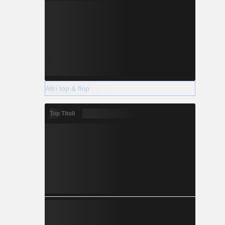
Altri top & flop
Top Titoli