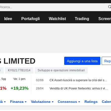
Idee
Portafogli
Watchlist
Trading
Scree
 LIMITED
Aggiungi a una lista
Rep
3
KYG2177B1014
Sviluppo e operazioni immobiliari
. 5gg
Var. 1 gen.
02/06
CK Asset riuscirà a superare la crisi del settore immobiliare?
01%
+19,23%
28/04
Vendita di UK Power Networks: arriva il via libera degli azionisti
tà
Finanza
Valutazione
Consensus
Ratings
Calen