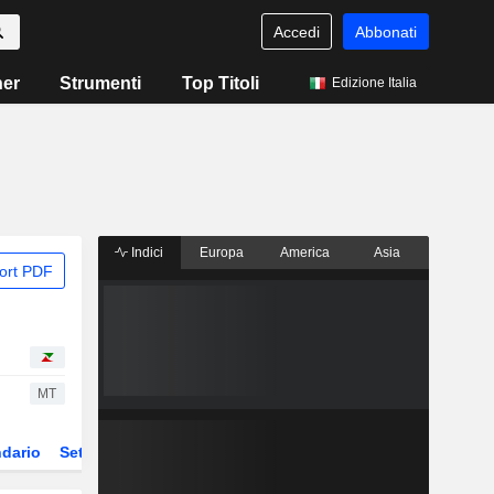
Accedi
Abbonati
ner
Strumenti
Top Titoli
Edizione Italia
Indici
Europa
America
Asia
ort PDF
MT
dario
Settore
Derivati
ETF