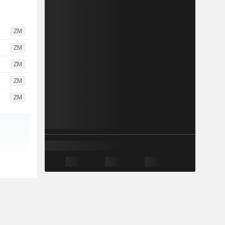
ZM
ZM
ZM
ZM
ZM