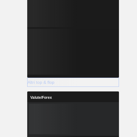
Altri top & flop
Valute/Forex