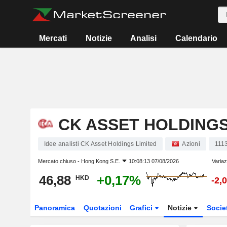
Mercati
Notizie
Analisi
Calendario
CK ASSET HOLDINGS
Idee analisti CK Asset Holdings Limited
Azioni
111
Mercato chiuso -
Hong Kong S.E.
10:08:13 07/08/2026
Variaz
46,88
+0,17%
HKD
-2,
Panoramica
Quotazioni
Grafici
Notizie
Socie