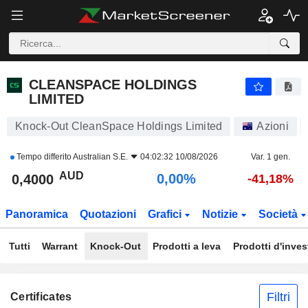
CLEANSPACE HOLDINGS LIMITED
0,4000
$
0,00%
CLEANSPACE HOLDINGS
LIMITED
Knock-Out CleanSpace Holdings Limited
Azioni
Tempo differito
Australian S.E.
04:02:32 10/08/2026
Var. 1 gen.
AUD
0,00%
0,4000
-41,18%
Panoramica
Quotazioni
Grafici
Notizie
Società
Tutti
Warrant
Knock-Out
Prodotti a leva
Prodotti d'inve
Filtri
Certificates