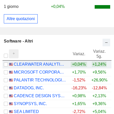
1 giorno
+0,04%
Altre quotazioni
Software - Altri
Variaz.
V
Variaz.
5g.
CLEARWATER ANALYTICS HOLDINGS, INC.
+0,04%
+1,24%
MICROSOFT CORPORATION
+1,70%
+9,56%
PALANTIR TECHNOLOGIES INC.
-1,52%
+26,90%
DATADOG, INC.
-16,23%
-12,84%
+
CADENCE DESIGN SYSTEMS, INC.
+0,98%
+2,13%
SYNOPSYS, INC.
+1,65%
+9,36%
SEA LIMITED
-2,72%
+5,04%