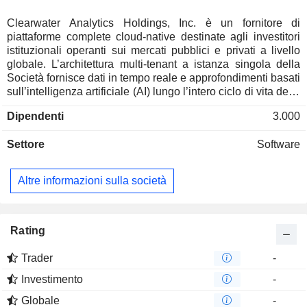
Clearwater Analytics Holdings, Inc. è un fornitore di
piattaforme complete cloud-native destinate agli investitori
istituzionali operanti sui mercati pubblici e privati a livello
globale. L’architettura multi-tenant a istanza singola della
Società fornisce dati in tempo reale e approfondimenti basati
sull’intelligenza artificiale (AI) lungo l’intero ciclo di vita degli
investimenti. La piattaforma elimina i silos informativi
Dipendenti
3.000
integrando in un unico sistema unificato la gestione del
portafoglio, il trading, la contabilità degli investimenti, la
Settore
Software
riconciliazione, la rendicontazione normativa, la
performance, la conformità e l’analisi dei rischi. La Società
serve assicuratori, gestori patrimoniali, hedge fund, banche,
Altre informazioni sulla società
società e governi. La Società è inoltre un fornitore di analisi
dei rischi aziendali e di infrastrutture per sviluppatori. Le sue
competenze nella gestione di portafogli complessi sia nei
mercati pubblici che in quelli privati includono prodotti
Rating
strutturati, credito privato e derivati.
Trader
-
Investimento
-
Globale
-