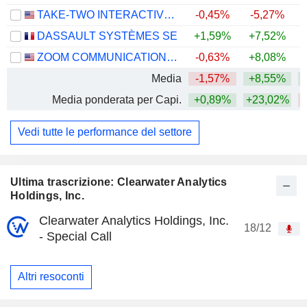
TAKE-TWO INTERACTIVE SOFTWARE, INC.
-0,45%
-5,27%
DASSAULT SYSTÈMES SE
+1,59%
+7,52%
ZOOM COMMUNICATIONS, INC.
-0,63%
+8,08%
+
Media
-1,57%
+8,55%
Media ponderata per Capi.
+0,89%
+23,02%
Vedi tutte le performance del settore
Ultima trascrizione: Clearwater Analytics
Holdings, Inc.
Clearwater Analytics Holdings, Inc.
18/12
- Special Call
Altri resoconti