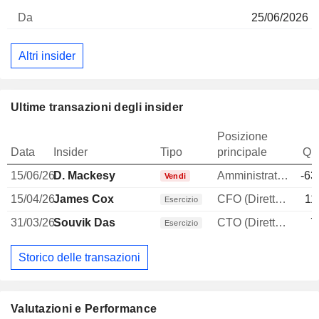
25/06/2026
Altri insider
Ultime transazioni degli insider
Posizione
Data
Insider
Tipo
principale
Qua
15/06/26
D. Mackesy
Amministratore
-63
Vendi
15/04/26
James Cox
CFO (Direttore finanziario)
11
Esercizio
31/03/26
Souvik Das
CTO (Direttore tecnico)
7
Esercizio
Storico delle transazioni
Valutazioni e Performance