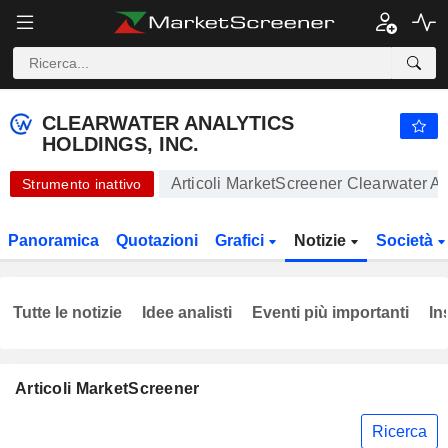
CLEARWATER ANALYTICS HOLDINGS, INC.
24,56
$
+0,04%
CLEARWATER ANALYTICS
HOLDINGS, INC.
Articoli MarketScreener Clearwater An
Strumento inattivo
Panoramica
Quotazioni
Grafici
Notizie
Società
Tutte le notizie
Idee analisti
Eventi più importanti
In
Articoli MarketScreener
Ricerca