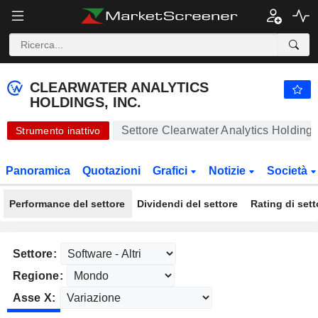
CLEARWATER ANALYTICS HOLDINGS, INC.
24,56
$
+0,04%
CLEARWATER ANALYTICS
HOLDINGS, INC.
Settore Clearwater Analytics Holdings,
Strumento inattivo
Panoramica
Quotazioni
Grafici
Notizie
Società
Performance del settore
Dividendi del settore
Rating di sett
Settore:
Regione:
Asse X: