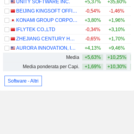
UNITY SOFTWARE INC.
+5,37%
+35,60%
+
BEIJING KINGSOFT OFFICE SOFTWARE, INC.
-0,54%
-1,46%
+
KONAMI GROUP CORPORATION
+3,80%
+1,96%
+
IFLYTEK CO.,LTD
-0,34%
+3,10%
ZHEJIANG CENTURY HUATONG GROUP CO.,LTD
-0,65%
+1,70%
AURORA INNOVATION, INC.
+4,13%
+9,46%
+
Media
+5,63%
+10,25%
+
Media ponderata per Capi.
+1,69%
+10,30%
+
Software - Altri