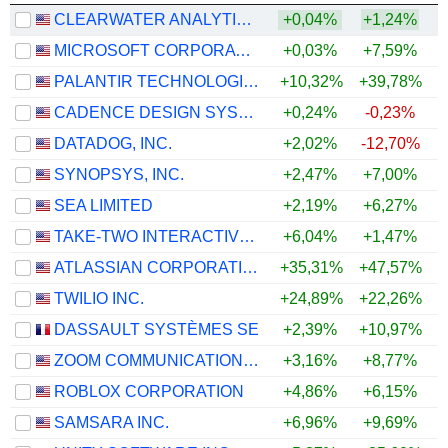
CLEARWATER ANALYTICS HOLDINGS, INC.
+0,04%
+1,24%
MICROSOFT CORPORATION
+0,03%
+7,59%
+
PALANTIR TECHNOLOGIES INC.
+10,32%
+39,78%
+
CADENCE DESIGN SYSTEMS, INC.
+0,24%
-0,23%
DATADOG, INC.
+2,02%
-12,70%
SYNOPSYS, INC.
+2,47%
+7,00%
SEA LIMITED
+2,19%
+6,27%
TAKE-TWO INTERACTIVE SOFTWARE, INC.
+6,04%
+1,47%
ATLASSIAN CORPORATION
+35,31%
+47,57%
+
TWILIO INC.
+24,89%
+22,26%
+
DASSAULT SYSTÈMES SE
+2,39%
+10,97%
+
ZOOM COMMUNICATIONS, INC.
+3,16%
+8,77%
+
ROBLOX CORPORATION
+4,86%
+6,15%
SAMSARA INC.
+6,96%
+9,69%
+