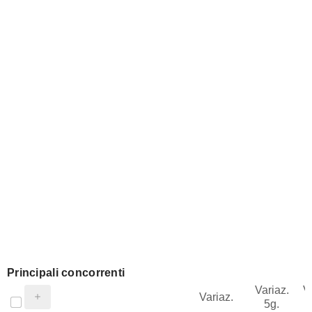
Principali concorrenti
Variaz.
V
Variaz.
5g.