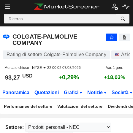
COLGATE-PALMOLIVE COMPANY
93,27
$
+0,29%
COLGATE-PALMOLIVE
COMPANY
Rating di settore Colgate-Palmolive Company
Azion
Mercato chiuso -
NYSE
22:00:02 07/08/2026
Var. 1 gen.
USD
+0,29%
93,27
+18,03%
Panoramica
Quotazioni
Grafici
Notizie
Società
Performance del settore
Valutazioni del settore
Dividendi de
Settore: