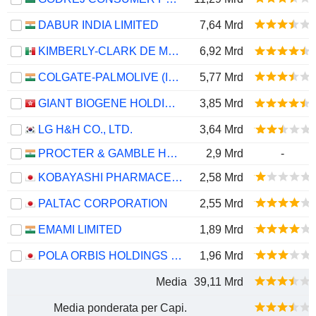
DABUR INDIA LIMITED
7,64 Mrd
KIMBERLY-CLARK DE MÉXICO, S. A. B. DE C. V.
6,92 Mrd
COLGATE-PALMOLIVE (INDIA) LIMITED
5,77 Mrd
GIANT BIOGENE HOLDING CO., LTD.
3,85 Mrd
LG H&H CO., LTD.
3,64 Mrd
PROCTER & GAMBLE HYGIENE AND HEALTH CARE LIMITED
2,9 Mrd
-
KOBAYASHI PHARMACEUTICAL CO., LTD.
2,58 Mrd
PALTAC CORPORATION
2,55 Mrd
EMAMI LIMITED
1,89 Mrd
POLA ORBIS HOLDINGS INC.
1,96 Mrd
Media
39,11 Mrd
Media ponderata per Capi.