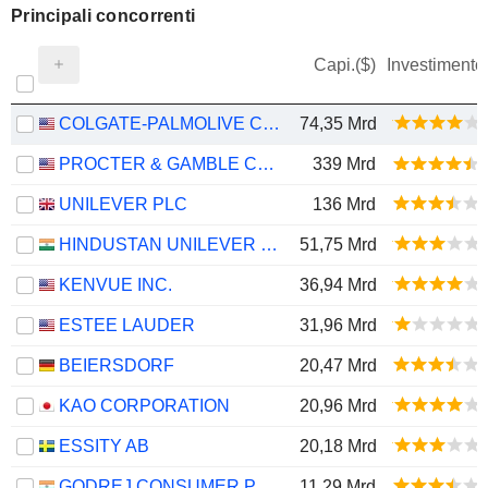
Principali concorrenti
Capi.($)
Investimento
COLGATE-PALMOLIVE COMPANY
74,35 Mrd
PROCTER & GAMBLE COMPANY
339 Mrd
UNILEVER PLC
136 Mrd
HINDUSTAN UNILEVER LIMITED
51,75 Mrd
KENVUE INC.
36,94 Mrd
ESTEE LAUDER
31,96 Mrd
BEIERSDORF
20,47 Mrd
KAO CORPORATION
20,96 Mrd
ESSITY AB
20,18 Mrd
GODREJ CONSUMER PRODUCTS LIMITED
11,29 Mrd