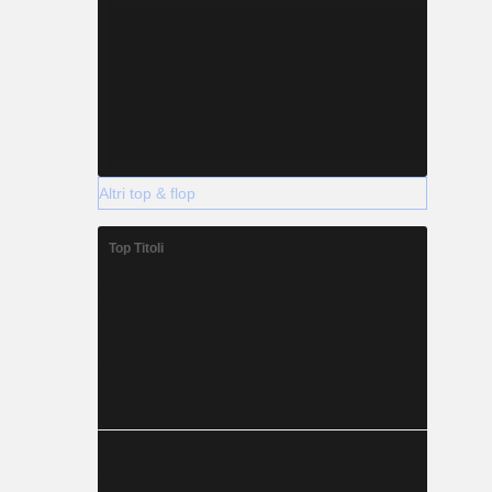
Altri top & flop
Top Titoli