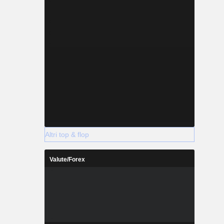
Altri top & flop
Valute/Forex