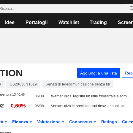
Idee
Portafogli
Watchlist
Trading
Scree
TION
Aggiungi a una lista
Rep
A
US20030N1019
Servizi di telecomunicazione senza fili
apertura
13:40:46
06/08
Warner Bros. registra un utile trimestrale a sorpresa grazie alla crescita dello streaming; via libera del Regno Unito per l'accordo con Paramount
02
-0,60%
06/08
Versant alza le previsioni sui ricavi annuali: la crescita del digitale compensa la debolezza della pay-TV
tà
Finanza
Valutazione
Consensus
Ratings
Calen