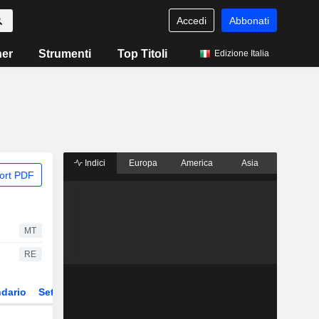
Accedi
Abbonati
ner
Strumenti
Top Titoli
Edizione Italia
Indici
Europa
America
Asia
ort PDF
MT
RE
dario
Settore
Derivati
ETF