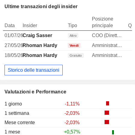
Ultime transazioni degli insider
Posizione
Data
Insider
Tipo
principale
Qua
01/07/26
Craig Sasser
COO (Direttore operativo)
Altro
27/05/26
Rhoman Hardy
Amministratore
Vendi
18/05/26
Rhoman Hardy
Amministratore
Gratuito
Storico delle transazioni
Valutazioni e Performance
1 giorno
-1,11%
1 settimana
-2,03%
Mese corrente
-2,03%
1 mese
+0,57%