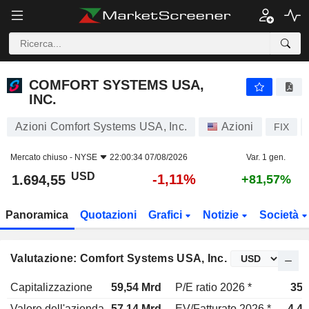
COMFORT SYSTEMS USA, INC.
1.694,55
$
-1,11%
COMFORT SYSTEMS USA,
INC.
Azioni Comfort Systems USA, Inc.
Azioni
FIX
Mercato chiuso -
NYSE
22:00:34 07/08/2026
Var. 1 gen.
USD
-1,11%
1.694,55
+81,57%
Panoramica
Quotazioni
Grafici
Notizie
Società
Valutazione: Comfort Systems USA, Inc.
Capitalizzazione
59,54 Mrd
P/E ratio 2026 *
35x
Valore dell'azienda
57,14 Mrd
EV/Fatturato 2026 *
4,4x