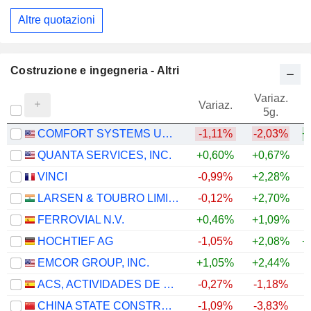
Altre quotazioni
Costruzione e ingegneria - Altri
Variaz.
V
Variaz.
5g.
COMFORT SYSTEMS USA, INC.
-1,11%
-2,03%
+
QUANTA SERVICES, INC.
+0,60%
+0,67%
+
VINCI
-0,99%
+2,28%
LARSEN & TOUBRO LIMITED
-0,12%
+2,70%
+
FERROVIAL N.V.
+0,46%
+1,09%
+
HOCHTIEF AG
-1,05%
+2,08%
+
EMCOR GROUP, INC.
+1,05%
+2,44%
+
ACS, ACTIVIDADES DE CONSTRUCCIÓN Y SERVICIOS, S.A.
-0,27%
-1,18%
+
CHINA STATE CONSTRUCTION ENGINEERING CORPORATION LIMITED
-1,09%
-3,83%