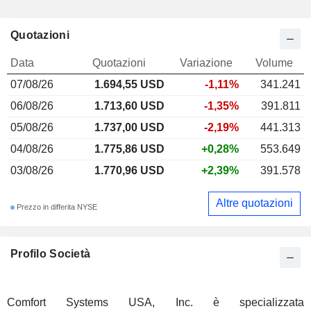
Quotazioni
Data
Quotazioni
Variazione
Volume
07/08/26
1.694,55 USD
-1,11%
341.241
06/08/26
1.713,60 USD
-1,35%
391.811
05/08/26
1.737,00 USD
-2,19%
441.313
04/08/26
1.775,86 USD
+0,28%
553.649
03/08/26
1.770,96 USD
+2,39%
391.578
Altre quotazioni
Prezzo in differita NYSE
Profilo Società
Comfort Systems USA, Inc. è specializzata