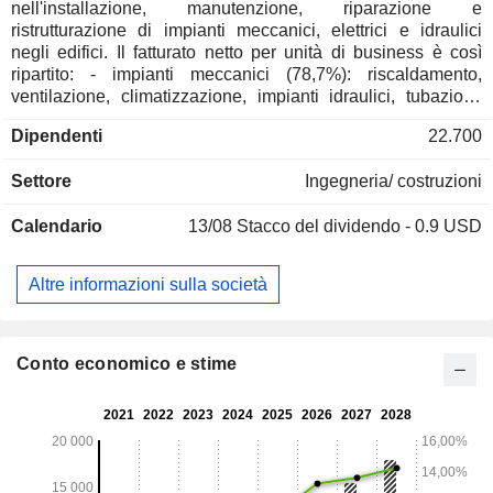
nell'installazione, manutenzione, riparazione e
ristrutturazione di impianti meccanici, elettrici e idraulici
negli edifici. Il fatturato netto per unità di business è così
ripartito: - impianti meccanici (78,7%): riscaldamento,
ventilazione, climatizzazione, impianti idraulici, tubazioni,
controllo, monitoraggio, protezione antincendio e altri
Dipendenti
22.700
impianti. Il gruppo offre anche servizi di costruzione e
assemblaggio fuori sede; - impianti elettrici (21,3%):
Settore
Ingegneria/ costruzioni
principalmente servizi di installazione e manutenzione. Il
fatturato netto per settore di attività è così ripartito: aziende
Calendario
13/08
Stacco del dividendo - 0.9 USD
tecnologiche (33,2%), industrie manifatturiere (27,3%),
istruzione (10%), sanità (8,3%), edifici adibiti a uffici (6%),
alberghi, ristoranti e centri ricreativi (5,4%), enti pubblici
Altre informazioni sulla società
(5,4%), edifici residenziali (2%) e altro (2,4%). Tutti i ricavi
netti sono generati negli Stati Uniti.
Conto economico e stime