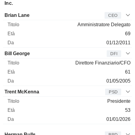
Inc.
Manager
Titolo
Età
Da
Brian Lane
CEO
Amministratore Delegato
69
01/12/2011
Bill George
DFI
Direttore Finanziario/CFO
61
01/05/2005
Trent McKenna
PSD
Presidente
53
01/01/2026
Amministratore
Titolo
Età
Da
Herman Bulls
BRD