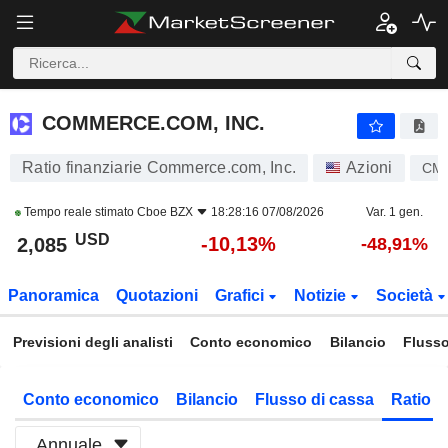
COMMERCE.COM, INC.
2,085
$
-10,13%
COMMERCE.COM, INC.
Ratio finanziarie Commerce.com, Inc.
Azioni
CM
Tempo reale stimato
Cboe BZX
18:28:16 07/08/2026
Var. 1 gen.
USD
-10,13%
2,085
-48,91%
Panoramica
Quotazioni
Grafici
Notizie
Società
Previsioni degli analisti
Conto economico
Bilancio
Flusso
Conto economico
Bilancio
Flusso di cassa
Ratio f
Annuale