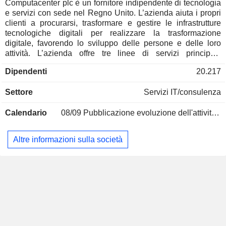
Danimarca
0,02%
Computacenter plc è un fornitore indipendente di tecnologia
e servizi con sede nel Regno Unito. L’azienda aiuta i propri
Liechtenstein
0,02%
clienti a procurarsi, trasformare e gestire le infrastrutture
Romania
0,01%
tecnologiche digitali per realizzare la trasformazione
digitale, favorendo lo sviluppo delle persone e delle loro
Irlanda
0,01%
attività. L’azienda offre tre linee di servizi principali:
approvvigionamento tecnologico, servizi professionali e
Dipendenti
20.217
servizi gestiti. I servizi di approvvigionamento tecnologico
dell'azienda aiutano i clienti a determinare le loro esigenze
Settore
Servizi IT/consulenza
tecnologiche e, con il supporto dei propri fornitori di
tecnologia, forniscono strutture commerciali, servizi di
Calendario
08/09
Pubblicazione evoluzione dell'attività - Q2 2026
configurazione e servizi di supply chain. I servizi
professionali offrono soluzioni strutturate e risorse per
aiutare i clienti a selezionare, implementare e integrare la
Altre informazioni sulla società
tecnologia. I servizi gestiti si occupano della manutenzione,
del supporto e della gestione dell'infrastruttura e delle
operazioni informatiche (IT) per i clienti. L'azienda si occupa
dell'approvvigionamento, della trasformazione e della
gestione della tecnologia per i propri clienti in oltre 70 paesi
in tutto il mondo.