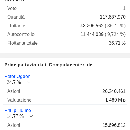
Voto
Quantità
Flottante
Autocontrollo
totale
1
117.687.970
43.206.562
( 36,71 %)
11.444.039
( 9,724 %)
36,71 %
Principali azionisti: Computacenter plc
Nome
Azioni
%
Valutazione
Peter Ogden
24,7 %
26.240.461
1 489 M p
Philip Hulme
14,77 %
15.696.812