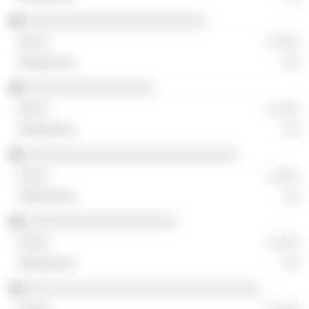
░░░░░░░░░░░░░░░░░░░░░░░░
░ ░░░
░░
░░░░░░░░░░░░░░░░░
░ ░░░
░░
░░░░░░░░░░░░░░░░░░░░░░░░░░░░
░ ░░░
░░
░░░░░░░░░░░░░░░░░░░░
░ ░░░
░░
░░░░░░░░░░░░░░░░░░░░░░░░░░░░░░░