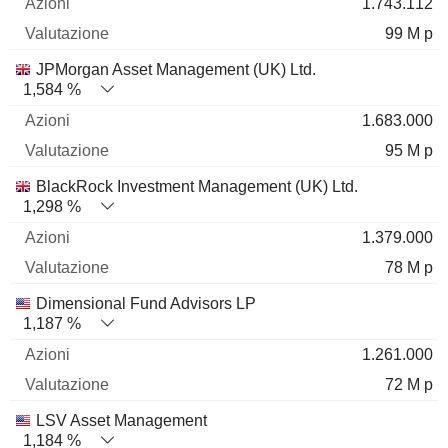
1.743.112
99 M p
JPMorgan Asset Management (UK) Ltd.
1,584 %
1.683.000
95 M p
BlackRock Investment Management (UK) Ltd.
1,298 %
1.379.000
78 M p
Dimensional Fund Advisors LP
1,187 %
1.261.000
72 M p
LSV Asset Management
1,184 %