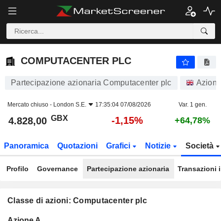
COMPUTACENTER PLC
4.828,00
p
-1,15%
COMPUTACENTER PLC
Partecipazione azionaria Computacenter plc
Azioni
Mercato chiuso -
London S.E.
17:35:04 07/08/2026
Var. 1 gen.
GBX
-1,15%
4.828,00
+64,78%
Panoramica
Quotazioni
Grafici
Notizie
Società
Profilo
Governance
Partecipazione azionaria
Transazioni 
Classe di azioni: Computacenter plc
Flottante
Azione A