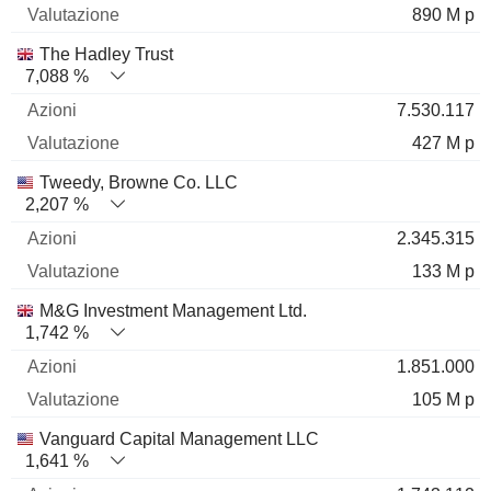
890 M p
The Hadley Trust
7,088 %
7.530.117
427 M p
Tweedy, Browne Co. LLC
2,207 %
2.345.315
133 M p
M&G Investment Management Ltd.
1,742 %
1.851.000
105 M p
Vanguard Capital Management LLC
1,641 %