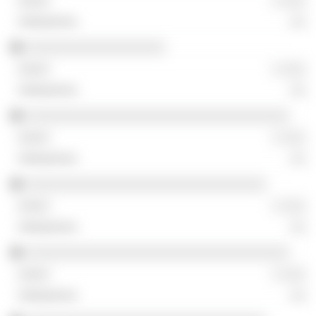
░ ░░░
░░
░░░░░░░░░░░░░░░░░░
░ ░░░
░░
░░░░░░░░░░░░░░░░░░░░░░░░░░░░░░░░░░
░ ░░░
░░
░░░░░░░░░░░░░░░░░░░░░░░░░░░░░░░
░ ░░░
░░
░░░░░░░░░░░░░░░░░░░░░░░░░░░░░░░░░░
░ ░░░
░░