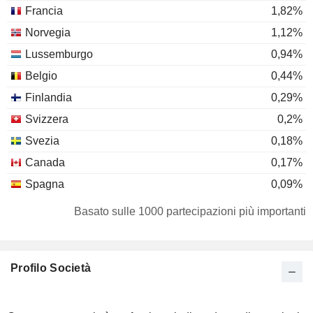
Francia
1,82%
Norvegia
1,12%
Lussemburgo
0,94%
Belgio
0,44%
Finlandia
0,29%
Svizzera
0,2%
Svezia
0,18%
Canada
0,17%
Spagna
0,09%
Italia
0,08%
Basato sulle 1000 partecipazioni più importanti
Hong Kong
0,07%
Australia
0,06%
Profilo Società
Malta
0,04%
Emirati Arabi Uniti
0,02%