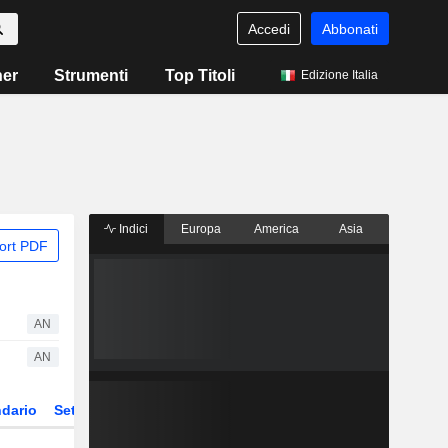
Accedi
Abbonati
ner
Strumenti
Top Titoli
Edizione Italia
Indici
Europa
America
Asia
ort PDF
AN
AN
dario
Settore
Derivati