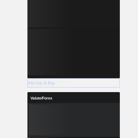
Altri top & flop
Valute/Forex