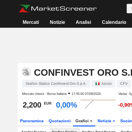
Mercati
Notizie
Analisi
Calendario
CONFINVEST ORO S.P
Grafico Statico Confinvest Oro S.p.A.
Azioni
CFV
Mercato chiuso -
Borsa Italiana
17:45:00 07/08/2026
Variaz. 5
2,200
0,00%
EUR
-0,90
Panoramica
Quotazioni
Grafici
Notizie
Socie