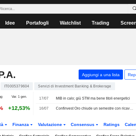
Idee
Portafogli
Watchlist
Trading
Scree
.A.
Aggiungi a una lista
Rep
IT0005379604
Servizi di Investment Banking & Brokerage
gg
Var. 1 gen.
17/07
MIB in calo; giù STM ma bene titoli energetici
%
+12,53%
16/07
Confinvest Oro chiude un semestre con ricavi in aumento dell'80%
tà
Finanza
Valutazione
Consensus
Ratings
Calen