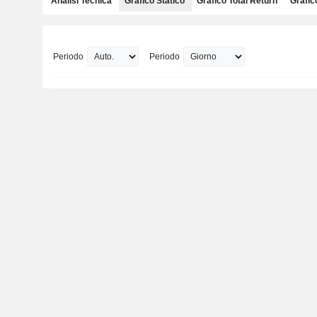
Analisi Tecnica
Grafico Statico
Grafico Total Return
Grafic
Periodo
Periodo