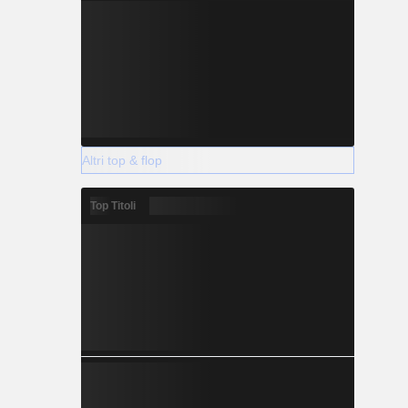
Altri top & flop
Top Titoli