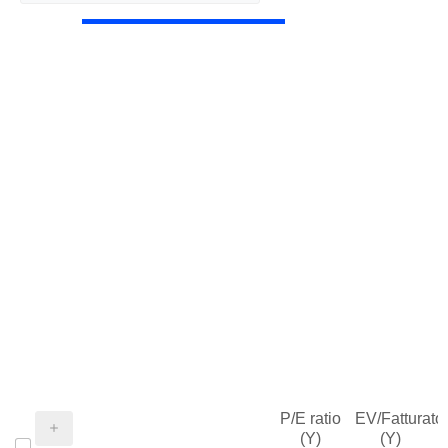
P/E ratio
EV/Fatturato
(Y)
(Y)