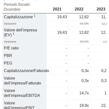
Periodo fiscale:
2021
2022
2023
Dicembre
1
Capitalizzazione
19,43
12,82
11,2
Variazione
-
-34,03%
-12,2
Valore dell'impresa
19,43
12,82
12,5
1
(EV)
Variazione
-
-34,03%
-1,9
P/E ratio
-
-
PBR
-
-
PEG
-
-
Capitalizzazione/Fatturato
-
0,3x
0,28
Valore
-
0,3x
0,31
dell'impresa/Fatturato
Valore
-
14,7x
16
dell'impresa/EBITDA
Valore
-
19,9x
22,4
dell'impresa/EBIT