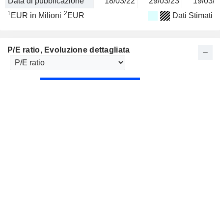
Data di pubblicazione
18/03/22
29/03/23
19/03/2
1
2
EUR in Milioni
EUR
Dati Stimati
P/E ratio
, Evoluzione dettagliata