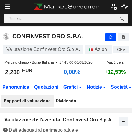
CONFINVEST ORO S.P.A.
2,200
€
0,00%
CONFINVEST ORO S.P.A.
Valutazione Confinvest Oro S.p.A.
Azioni
CFV
Mercato chiuso -
Borsa Italiana
17:45:00 06/08/2026
Var. 1 gen.
EUR
0,00%
2,200
+12,53%
Panoramica
Quotazioni
Grafici
Notizie
Società
Rapporti di valutazione
Dividendo
Valutazione dell'azienda: Confinvest Oro S.p.A.
Dati adeguati al perimetro attuale