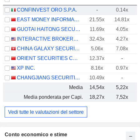
CONFINVEST ORO S.P.A.
-
0.14x
EAST MONEY INFORMATION CO.,LTD.
21.55x
14.81x
GUOTAI HAITONG SECURITIES CO., LTD.
11.69x
4.05x
INTERACTIVE BROKERS GROUP, INC.
32.43x
4.27x
CHINA GALAXY SECURITIES CO., LTD.
5.06x
7.08x
ORIENT SECURITIES COMPANY LIMITED
12.37x
-
XP INC.
8.16x
0.97x
CHANGJIANG SECURITIES COMPANY LIMITED
10.49x
-
Media
14,54x
5,22x
Media ponderata per Capi.
18,27x
7,52x
Vedi tutte le valutazioni del settore
Conto economico e stime