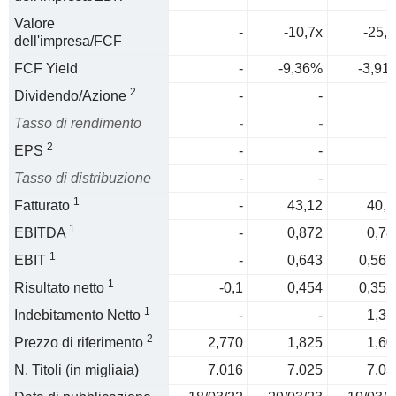
Valore
-
-10,7x
-25,6
dell'impresa/FCF
FCF Yield
-
-9,36%
-3,91
2
Dividendo/Azione
-
-
Tasso di rendimento
-
-
2
EPS
-
-
Tasso di distribuzione
-
-
1
Fatturato
-
43,12
40,5
1
EBITDA
-
0,872
0,78
1
EBIT
-
0,643
0,561
1
Risultato netto
-0,1
0,454
0,352
1
Indebitamento Netto
-
-
1,31
2
Prezzo di riferimento
2,770
1,825
1,60
N. Titoli (in migliaia)
7.016
7.025
7.03