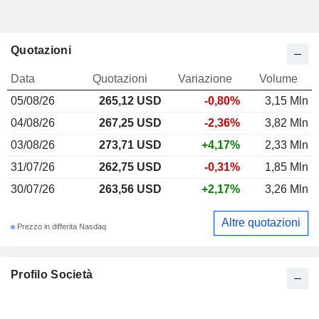
Quotazioni
Data
Quotazioni
Variazione
Volume
05/08/26
265,12 USD
-0,80%
3,15 Mln
04/08/26
267,25 USD
-2,36%
3,82 Mln
03/08/26
273,71 USD
+4,17%
2,33 Mln
31/07/26
262,75 USD
-0,31%
1,85 Mln
30/07/26
263,56 USD
+2,17%
3,26 Mln
Altre quotazioni
Prezzo in differita Nasdaq
Profilo Società