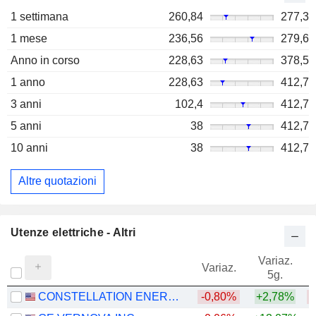
1 settimana
260,84
277,3
1 mese
236,56
279,6
Anno in corso
228,63
378,5
1 anno
228,63
412,7
3 anni
102,4
412,7
5 anni
38
412,7
10 anni
38
412,7
Altre quotazioni
Utenze elettriche - Altri
Variaz.
V
Variaz.
5g.
CONSTELLATION ENERGY CORPORATION
-0,80%
+2,78%