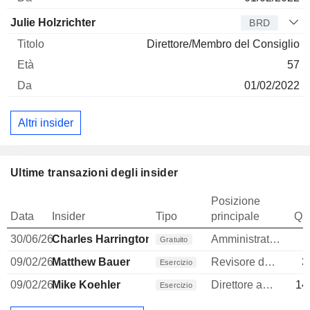
Julie Holzrichter
BRD
Direttore/Membro del Consiglio
57
01/02/2022
Altri insider
Ultime transazioni degli insider
Posizione
Data
Insider
Tipo
principale
Qua
30/06/26
Charles Harrington
Amministratore
Gratuito
09/02/26
Matthew Bauer
Revisore dei conti / collegio sindacale
3
Esercizio
09/02/26
Mike Koehler
Direttore amministrativo (CAO)
14
Esercizio