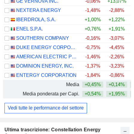
GE VERNOVA INC.
-0,06%
+13,07%
+
NEXTERA ENERGY
-1,48%
-2,88%
+
IBERDROLA, S.A.
+1,00%
+1,22%
+
ENEL S.P.A.
+0,76%
+1,91%
+
SOUTHERN COMPANY
-0,16%
-3,07%
DUKE ENERGY CORPORATION
-0,75%
-4,45%
AMERICAN ELECTRIC POWER COMPANY, INC.
-1,46%
-2,26%
+
DOMINION ENERGY, INC.
-1,37%
-3,23%
+
ENTERGY CORPORATION
-1,84%
-0,86%
+
Media
+0,45%
+0,14%
+
Media ponderata per Capi.
+0,54%
+1,95%
+
Vedi tutte le performance del settore
Ultima trascrizione: Constellation Energy