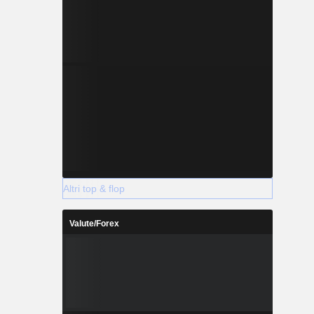
ono energia
a mobile ed
Altri top & flop
Valute/Forex