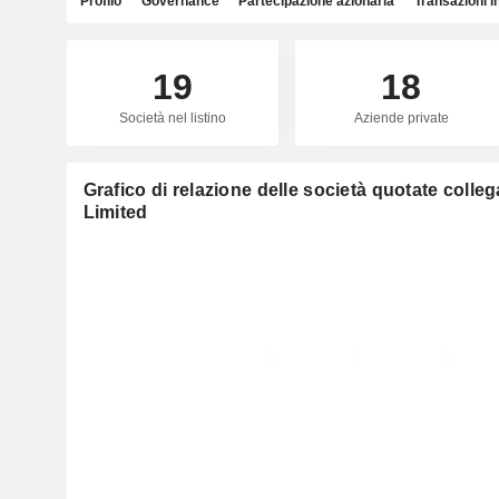
Profilo
Governance
Partecipazione azionaria
Transazioni i
19
18
Società nel listino
Aziende private
Grafico di relazione delle società quotate colle
Limited