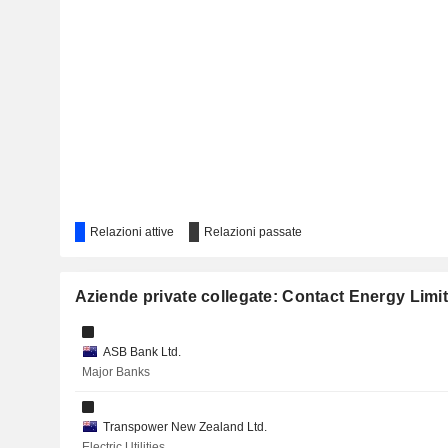
AGL ENERGY LIMITED
SUMMERSET GROUP HOLDINGS LIMITED
FLEETPARTNERS GROUP LIMITED
Relazioni attive
Relazioni passate
Aziende private collegate: Contact Energy Limi
ASB Bank Ltd.
Major Banks
Transpower New Zealand Ltd.
Electric Utilities