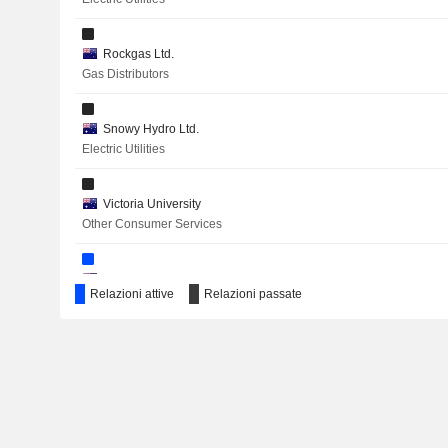
Rockgas Ltd.
Gas Distributors
Snowy Hydro Ltd.
Electric Utilities
Victoria University
Other Consumer Services
Fletcher Building Industries Ltd.
Relazioni attive
Relazioni passate
Miscellaneous Commercial Services
Australian Institute of Co. Directors
Miscellaneous Commercial Services
New Zealand Institute of Chartered Accountants