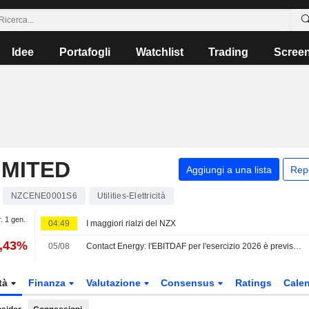
Idee
Portafogli
Watchlist
Trading
Scree
IMITED
Aggiungi a una lista
Rep
NZCENE0001S6
Utilities-Elettricità
r. 1 gen.
04:49
I maggiori rialzi del NZX
0,43%
05/08
Contact Energy: l'EBITDAF per l'esercizio 2026 è previsto a 1,01 Mrd NZD, superando i target, secondo Jarden
tà
Finanza
Valutazione
Consensus
Ratings
Calen