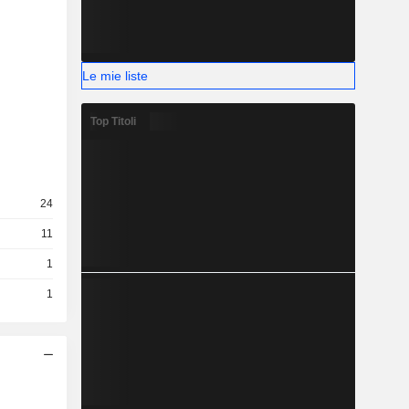
Le mie liste
Top Titoli
24
11
1
1