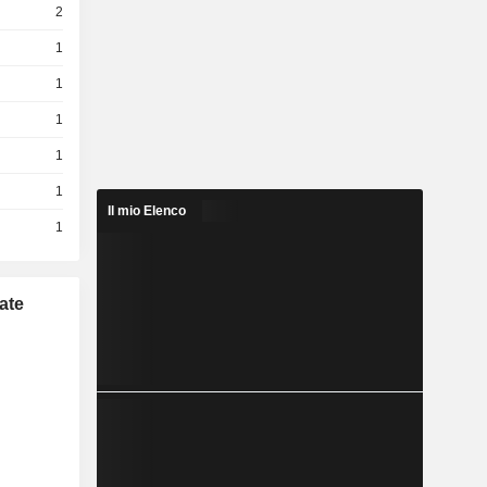
2
1
1
1
1
1
Il mio Elenco
1
ate