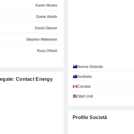
Karen Moses
Dame Walsh
David Gibson
Stephen Mikkelsen
Ross O'Neill
Carolyn Luey
Nuova-Zelanda
David Gibson
Australia
ollegate: Contact Energy
David Baldwin
Canada
David Hunt
Stati Uniti
Graham Cockroft
Profilo Società
Tania Palmer
Karen Moses