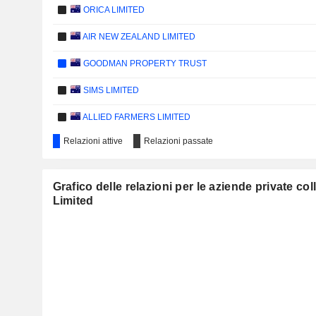
ORICA LIMITED
AIR NEW ZEALAND LIMITED
GOODMAN PROPERTY TRUST
SIMS LIMITED
ALLIED FARMERS LIMITED
Relazioni attive
Relazioni passate
NZME LIMITED
FREIGHTWAYS GROUP LIMITED
Grafico delle relazioni per le aziende private c
GENESIS ENERGY LIMITED
Limited
NZX LIMITED
MERIDIAN ENERGY LIMITED
CHARTER HALL GROUP