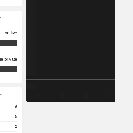
e
Inattive
e private
e
6
5
2