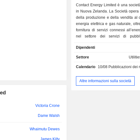
Contact Energy Limited è una societ
Graham Cockroft
in Nuova Zelanda. La Società opera 
della produzione e della vendita al d
Venasio-Lorenzo Crawley
energia elettrica e gas naturale, oltr
Robert McDonald
fornitura di servizi connessi all’ene
nel settore dei servizi di pubblic
fornendo soluzioni energetiche 
Dipendenti
residenziali, commerciali e industriali
Nuova Zelanda. La sua attività si arti
Settore
Utiliti
segmenti principali: produzione
Calendario
10/08
Pubblicazioni dei risultati -
all’ingrosso, e servizi energetici al d
segmento della produzione e del
all'ingrosso comprende la produ
Altre informazioni sulla società
vendita di energia elettrica att
ted
portafoglio di centrali geotermiche, id
e termiche. Il segmento della vendita 
riguarda la fornitura di energia ele
Victoria Crone
naturale e servizi correlati, inc
Dame Walsh
energetici e soluzioni di connettività,
finali. Possiede e gestisce oltre 1
Whaimutu Dewes
elettriche e produce energia elett
proprie centrali idroelettriche e g
James Kilty