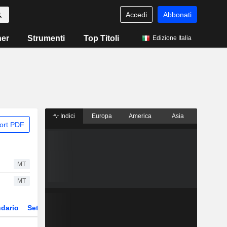
Accedi
Abbonati
ner
Strumenti
Top Titoli
Edizione Italia
Indici
Europa
America
Asia
ort PDF
MT
MT
dario
Settore
ETF