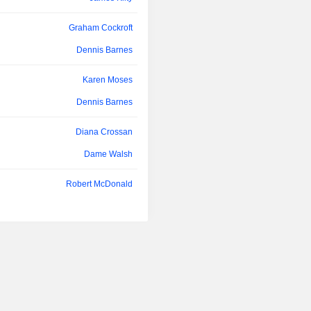
rinnovabili. I suoi prodotti includ
elettrica, gas, banda larga, telefoni
Graham Cockroft
energia solare.
Dennis Barnes
Karen Moses
Dennis Barnes
Diana Crossan
Dame Walsh
Robert McDonald
Sandra Dodds
Karen Moses
Sandra Dodds
Robert McDonald
Chris Day