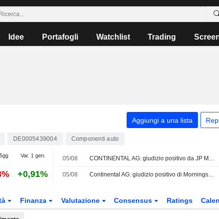
Idee
Portafogli
Watchlist
Trading
Scree
Aggiungi a una lista
Rep
DE0005439004
Componenti auto
 5gg
Var. 1 gen.
05/08
CONTINENTAL AG: giudizio positivo da JP Morgan
3%
+0,91%
05/08
Continental AG: giudizio positivo di Morningstar
tà
Finanza
Valutazione
Consensus
Ratings
Calen