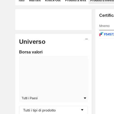
Tutti
Warrant
Knock-Out
Prodotti a leva
Prodotti d'inves
Certifi
Mnemo
F5457
Universo
Borsa valori
Tutti i Paesi
Tutti i tipi di prodotto