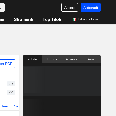
Accedi
Abbonati
ner
Strumenti
Top Titoli
Edizione Italia
Indici
Europa
America
Asia
ort PDF
ZD
ZM
dario
Settore
Derivati
ETF