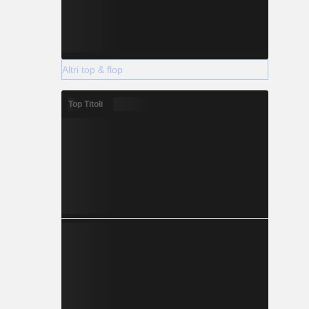
Altri top & flop
Top Titoli