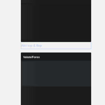
Altri top & flop
Valute/Forex