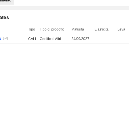
timento
cates
Tipo
Tipo di prodotto
Maturità
Elasticità
Leva
3
CALL
Certificati Altri
24/09/2027