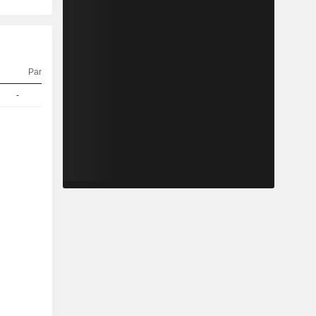
Parità
Quotazioni
-
1
81,20
EUR