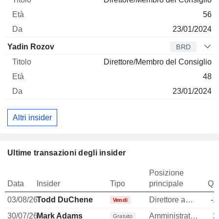
56
23/01/2024
Yadin Rozov
BRD
Direttore/Membro del Consiglio
48
23/01/2024
Altri insider
Ultime transazioni degli insider
Posizione
Data
Insider
Tipo
principale
Qua
03/08/26
Todd DuChene
Direttore amministrativo (CAO)
-1
Vendi
30/07/26
Mark Adams
Amministratore
2
Gratuito