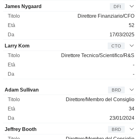
James Nygaard
DFI
Direttore Finanziario/CFO
52
17/03/2025
Larry Kom
CTO
Direttore Tecnico/Scientifico/R&S
-
-
Amministratore
Titolo
Età
Da
Adam Sullivan
BRD
Direttore/Membro del Consiglio
34
23/01/2024
Jeffrey Booth
BRD
Direttore/Membro del Consiglio