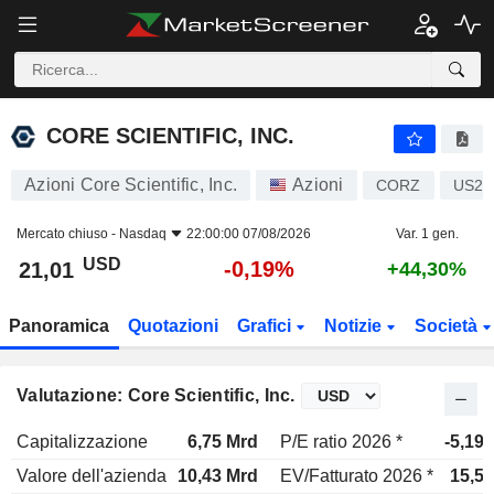
CORE SCIENTIFIC, INC.
21,01
$
-0,19%
CORE SCIENTIFIC, INC.
Azioni Core Scientific, Inc.
Azioni
CORZ
US21
Mercato chiuso -
Nasdaq
22:00:00 07/08/2026
Var. 1 gen.
USD
-0,19%
21,01
+44,30%
Panoramica
Quotazioni
Grafici
Notizie
Società
Valutazione: Core Scientific, Inc.
Capitalizzazione
6,75 Mrd
P/E ratio 2026 *
-5,19x
Valore dell'azienda
10,43 Mrd
EV/Fatturato 2026 *
15,5x