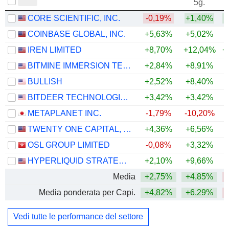
5g.
CORE SCIENTIFIC, INC.
-0,19%
+1,40%
+
COINBASE GLOBAL, INC.
+5,63%
+5,02%
IREN LIMITED
+8,70%
+12,04%
+
BITMINE IMMERSION TECHNOLOGIES, INC.
+2,84%
+8,91%
BULLISH
+2,52%
+8,40%
BITDEER TECHNOLOGIES GROUP
+3,42%
+3,42%
METAPLANET INC.
-1,79%
-10,20%
TWENTY ONE CAPITAL, INC.
+4,36%
+6,56%
OSL GROUP LIMITED
-0,08%
+3,32%
HYPERLIQUID STRATEGIES INC.
+2,10%
+9,66%
Media
+2,75%
+4,85%
Media ponderata per Capi.
+4,82%
+6,29%
Vedi tutte le performance del settore