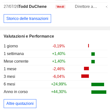
27/07/26
Todd DuChene
Direttore amministrativo (CAO)
-1
Vendi
Storico delle transazioni
Valutazioni e Performance
1 giorno
-0,19%
1 settimana
+1,40%
Mese corrente
+1,40%
1 mese
-2,46%
3 mesi
-6,04%
6 mesi
+24,99%
Anno in corso
+44,30%
Altre quotazioni