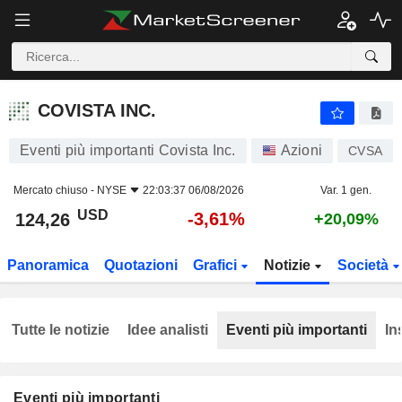
COVISTA INC.
124,26
$
-3,61%
COVISTA INC.
Eventi più importanti Covista Inc.
Azioni
CVSA
Mercato chiuso -
NYSE
22:03:37 06/08/2026
Var. 1 gen.
USD
-3,61%
124,26
+20,09%
Panoramica
Quotazioni
Grafici
Notizie
Società
Tutte le notizie
Idee analisti
Eventi più importanti
In
Eventi più importanti