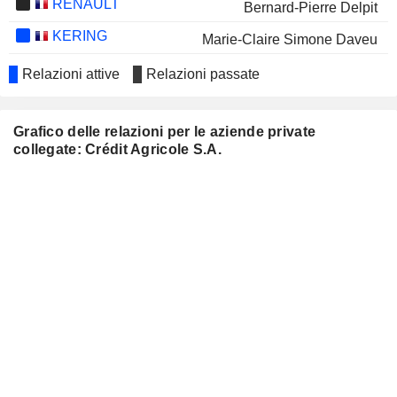
RENAULT
Bernard-Pierre Delpit
KERING
Marie-Claire Simone Daveu
BANCA MONTE DEI PASCHI
Corrado Passera
Relazioni attive
Relazioni passate
DI SIENA S.P.A.
SOGEFI S.P.A.
Christian Georges Streiff
Grafico delle relazioni per le aziende private
Monica Mondardini
collegate: Crédit Agricole S.A.
Martín María González del Valle Chavarri
IBERPAPEL
GESTIÓN,
S.A.
GECINA
Philippe Brassac
Jérôme Brunel
RÉMY COINTREAU
Sonia Bonnet-Bernard
CAISSE
Véronique Martinez
RÉGIONALE DE
Véronique Lozac'h-Diacquenod
CRÉDIT AGRICOLE
MUTUEL DE PARIS
Michel Ganzin