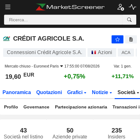
CRÉDIT AGRICOLE S.A.
19,60
€
+0,75%
CRÉDIT AGRICOLE S.A.
Connessioni Crédit Agricole S.A.
Azioni
ACA
Mercato chiuso -
Euronext Paris
17:55:00 07/08/2026
Var. 1 gen.
EUR
+0,75%
19,60
+11,71%
Panoramica
Quotazioni
Grafici
Notizie
Società
Profilo
Governance
Partecipazione azionaria
Transazioni 
43
50
235
Società nel listino
Aziende private
Insiders