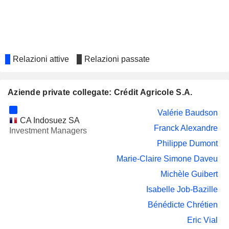
ET D'ILE-DE-
FRANCE
HAULOTTE GROUP
Bertrand Badré
Augustin Pascal de Romanet de Beaune
COMPAGNIE
Relazioni attive
Relazioni passate
Alexandra Rocca
CHARGEURS
INVEST
Aziende private collegate: Crédit Agricole S.A.
ELECTRICITÉ DE
Jean-Marie Sander
STRASBOURG S.A.
Valérie Baudson
LESIEUR CRISTAL S.A.
Arnaud Rousseau
CA Indosuez SA
Franck Alexandre
Investment Managers
COVIVIO
Jérôme Grivet
Philippe Dumont
CAISSE RÉGIONALE DE
Olivier Auffray
Marie-Claire Simone Daveu
CRÉDIT AGRICOLE MUTUEL D'ILLE-
ET-VILAINE
Michèle Guibert
CAISSE RÉGIONALE DE
Isabelle Job-Bazille
Gaelle Regnard
CRÉDIT AGRICOLE MUTUEL LOIRE
Bénédicte Chrétien
HAUTE-LOIRE
Eric Vial
EFG HOLDING COMPANY S.A.E
Jean Cheval