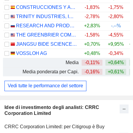
CONSTRUCCIONES Y AUXILIAR DE FERROCARRILES, S.A.
-1,83%
-1,75%
+
TRINITY INDUSTRIES, INC.
-2,78%
-2,80%
RESEARCH AND PRODUCTION CORPORATION UNITED WAGON COMPANY
+2,83%
-.--%
THE GREENBRIER COMPANIES, INC.
-1,58%
-4,55%
JIANGSU BIDE SCIENCE AND TECHNOLOGY CO.,LTD.
+0,70%
+9,95%
+
VOSSLOH AG
+0,48%
-0,34%
Media
-0,11%
+0,64%
+
Media ponderata per Capi.
-0,16%
+0,61%
+
Vedi tutte le performance del settore
Idee di investimento degli analisti: CRRC
Corporation Limited
CRRC Corporation Limited: per Citigroup è Buy