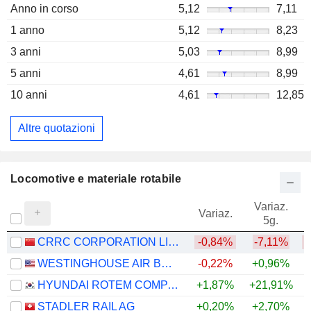
Anno in corso
5,12
7,11
1 anno
5,12
8,23
3 anni
5,03
8,99
5 anni
4,61
8,99
10 anni
4,61
12,85
Altre quotazioni
Locomotive e materiale rotabile
Variaz.
V
Variaz.
5g.
CRRC CORPORATION LIMITED
-0,84%
-7,11%
WESTINGHOUSE AIR BRAKE TECHNOLOGIES CORPORATION
-0,22%
+0,96%
+
HYUNDAI ROTEM COMPANY
+1,87%
+21,91%
STADLER RAIL AG
+0,20%
+2,70%
+