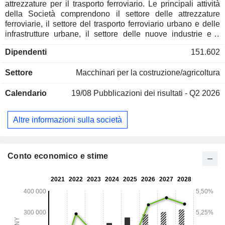
attrezzature per il trasporto ferroviario. Le principali attività
della Società comprendono il settore delle attrezzature
ferroviarie, il settore del trasporto ferroviario urbano e delle
infrastrutture urbane, il settore delle nuove industrie e il
settore dei servizi moderni. Il settore delle attrezzature
Dipendenti
151.602
ferroviarie comprende principalmente il settore delle
locomotive, il settore dei treni elettrici multipli (EMU) e delle
Settore
Macchinari per la costruzione/agricoltura
carrozze passeggeri, il settore dei vagoni merci e il settore
delle macchine per l'ingegneria ferroviaria. Il settore della
Calendario
19/08
Pubblicazioni dei risultati - Q2 2026
ferrovia urbana e delle infrastrutture urbane comprende
principalmente veicoli ferroviari urbani, appalti generali di
ingegneria ferroviaria urbana e altri appalti generali di
Altre informazioni sulla società
ingegneria. Il settore delle nuove industrie comprende
principalmente attività elettromeccaniche e attività legate
alle industrie emergenti. Il settore dei servizi moderni
comprende principalmente attività finanziarie, logistica,
Conto economico e stime
commercio e altre attività.