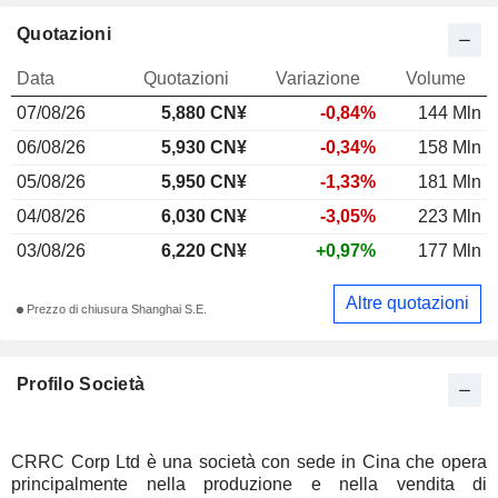
Quotazioni
Data
Quotazioni
Variazione
Volume
07/08/26
5,880
CN¥
-0,84%
144 Mln
06/08/26
5,930 CN¥
-0,34%
158 Mln
05/08/26
5,950 CN¥
-1,33%
181 Mln
04/08/26
6,030 CN¥
-3,05%
223 Mln
03/08/26
6,220 CN¥
+0,97%
177 Mln
Altre quotazioni
Prezzo di chiusura Shanghai S.E.
Profilo Società
CRRC Corp Ltd è una società con sede in Cina che opera
principalmente nella produzione e nella vendita di