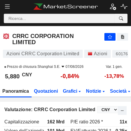
CRRC CORPORATION LIMITED
5,880
¥
-0,84%
CRRC CORPORATION
LIMITED
Azioni CRRC Corporation Limited
Azioni
601766
Prezzo di chiusura
Shanghai S.E.
07/08/2026
Var. 1 gen.
CNY
-0,84%
5,880
-13,78%
Panoramica
Quotazioni
Grafici
Notizie
Società
Valutazione: CRRC Corporation Limited
Capitalizzazione
162 Mrd
P/E ratio 2026 *
11x
Valore dell'azienda
101 Mrd
EV/Fatturato 2026 *
0,35x