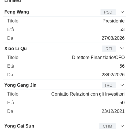
Limited
Manager
Titolo
Età
Da
Feng Wang
PSD
Presidente
53
27/03/2026
Xiao Li Qu
DFI
Direttore Finanziario/CFO
56
28/02/2026
Yong Gang Jin
IRC
Contatto Relazioni con gli Investitori
50
23/12/2021
Amministratore
Titolo
Età
Da
Yong Cai Sun
CHM