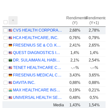
Rendimento
Rendimento
P
(Y)
(Y+1)
CVS HEALTH CORPORATION
2,68%
2,78%
HCA HEALTHCARE, INC.
0,76%
0,79%
FRESENIUS SE & CO. KGAA
2,41%
2,65%
QUEST DIAGNOSTICS INCORPORATED
1,4%
1,4%
DR. SULAIMAN AL HABIB MEDICAL SERVICES GROUP COMPANY
2,1%
2,54%
TENET HEALTHCARE CORPORATION
-.--%
-.--%
FRESENIUS MEDICAL CARE AG
3,43%
3,65%
DAVITA INC.
0,88%
0,88%
MAX HEALTHCARE INSTITUTE LIMITED
0,19%
0,21%
UNIVERSAL HEALTH SERVICES, INC.
0,48%
0,5%
Media
1,43%
1,54%