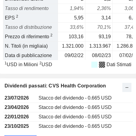
Tasso di rendimento
1,94%
2,36%
3,06
2
EPS
5,95
3,14
6,4
Tasso di distribuzione
33,6%
70,1%
37,4
2
Prezzo di riferimento
103,16
93,19
78,9
N. Titoli (in migliaia)
1.321.000
1.313.967
1.286.89
Data di pubblicazione
09/02/22
08/02/23
07/02/2
1
2
USD in Milioni
USD
Dati Stimati
Dividendi passati: CVS Health Corporation
23/07/2026
Stacco del dividendo - 0.665 USD
23/04/2026
Stacco del dividendo - 0.665 USD
22/01/2026
Stacco del dividendo - 0.665 USD
23/10/2025
Stacco del dividendo - 0.665 USD