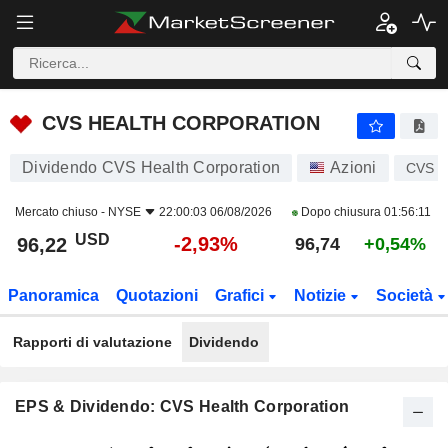
CVS HEALTH CORPORATION
96,22
$
-2,93%
CVS HEALTH CORPORATION
Dividendo CVS Health Corporation
Azioni
CVS
Mercato chiuso -
NYSE
22:00:03 06/08/2026
Dopo chiusura
01:56:11
USD
-2,93%
96,22
96,74
+0,54%
Panoramica
Quotazioni
Grafici
Notizie
Società
Rapporti di valutazione
Dividendo
EPS & Dividendo: CVS Health Corporation