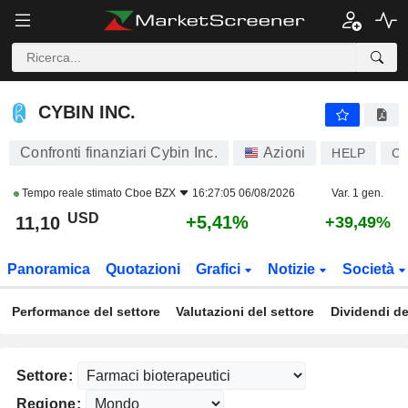
CYBIN INC.
11,10
$
+5,41%
CYBIN INC.
Confronti finanziari Cybin Inc.
Azioni
HELP
CA
Tempo reale stimato
Cboe BZX
16:27:05 06/08/2026
Var. 1 gen.
USD
+5,41%
11,10
+39,49%
Panoramica
Quotazioni
Grafici
Notizie
Società
Performance del settore
Valutazioni del settore
Dividendi de
Settore:
Regione: