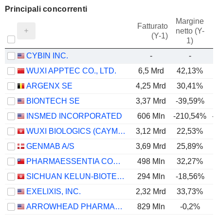
Principali concorrenti
Margine
Fatturato
netto (Y-
E
(Y-1)
1)
CYBIN INC.
-
-
WUXI APPTEC CO., LTD.
6,5 Mrd
42,13%
ARGENX SE
4,25 Mrd
30,41%
BIONTECH SE
3,37 Mrd
-39,59%
INSMED INCORPORATED
606 Mln
-210,54%
-
WUXI BIOLOGICS (CAYMAN) INC.
3,12 Mrd
22,53%
GENMAB A/S
3,69 Mrd
25,89%
PHARMAESSENTIA CORPORATION
498 Mln
32,27%
SICHUAN KELUN-BIOTECH BIOPHARMACEUTICAL CO., LTD.
294 Mln
-18,56%
EXELIXIS, INC.
2,32 Mrd
33,73%
ARROWHEAD PHARMACEUTICALS, INC.
829 Mln
-0,2%