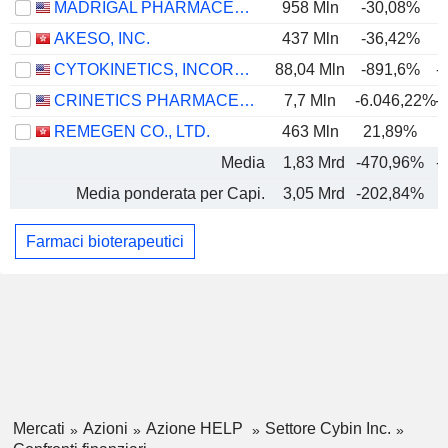
MADRIGAL PHARMACEUTICALS, INC.
958 Mln
-30,08%
AKESO, INC.
437 Mln
-36,42%
CYTOKINETICS, INCORPORATED
88,04 Mln
-891,6%
-
CRINETICS PHARMACEUTICALS, INC.
7,7 Mln
-6.046,22%
-
REMEGEN CO., LTD.
463 Mln
21,89%
Media
1,83 Mrd
-470,96%
-
Media ponderata per Capi.
3,05 Mrd
-202,84%
Farmaci bioterapeutici
Mercati
Azioni
Azione HELP
Settore Cybin Inc.