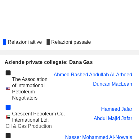
UNITED CARTON INDUSTRIES
Adib Al-Zamil
COMPANY
GENEL ENERGY
Patrick Adrian Allman-Ward
PLC
GROUP FIVE PIPE SAUDI
Salah Al-Qahtani
COMPANY
Relazioni attive
Relazioni passate
SAUDI LIME INDUSTRIES
Adel Al-Sabeeh
COMPANY
OMAN ARAB BANK SAOG
Aziende private collegate: Dana Gas
Rashad Al-Zubair
UNITED OIL & GAS PLC
Iman Hill
Ahmed Rashed Abdullah Al-Arbeed
The Association
RIYAL INVESTMENT AND
Duncan MacLean
Salah Al-Qahtani
of International
DEVELOPMENT COMPANY
Petroleum
Negotiators
Hameed Jafar
Crescent Petroleum Co.
Abdul Majid Jafar
International Ltd.
Oil & Gas Production
Nasser Mohammed Al-Nowais