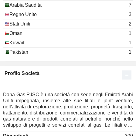
Arabia Saudita
7
Regno Unito
3
Stati Uniti
2
Oman
1
Kuwait
1
Pakistan
1
Profilo Società
Dana Gas PJSC è una società con sede negli Emirati Arabi
Uniti impegnata, insieme alle sue filiali e joint venture,
nell'attività di esplorazione, produzione, proprietà, trasporto,
trattamento, distribuzione, commercializzazione e vendita di
gas naturale e di prodotti correlati al petrolio, nonché nello
sviluppo di progetti e servizi correlati al gas. Le filiali e le
joint venture dell'Azienda includono, tra le altre, Dana Gas
Dipendenti
300