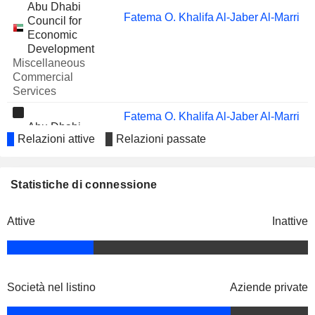
Abu Dhabi
Fatema O. Khalifa Al-Jaber Al-Marri
Council for
Economic
Development
Miscellaneous
Commercial
Services
Fatema O. Khalifa Al-Jaber Al-Marri
Abu Dhabi
Jassim Al-Ansaari
Relazioni attive
Relazioni passate
Chamber of
Commerce &
Industry
Miscellaneous
Statistiche di connessione
Commercial
Services
Attive
Inattive
Hameed Jafar
American University
Varoujan Abraham Nerguizian
of Sharjah
Other Consumer
Società nel listino
Aziende private
Services
Hameed Jafar