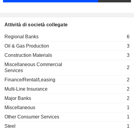
The Pearl Initiative
Abdul Aziz Hamad Al-Jomaih
Varoujan Abraham Nerguizian
Attività di società collegate
Hameed Jafar
Crescent Group of Cos.
Regional Banks
6
Abdul Majid Jafar
Miscellaneous
Oil & Gas Production
3
Younis Al-Khoori
Construction Materials
3
Emirates Development Bank
Najla Al-Midfa
Regional Banks
Miscellaneous Commercial
2
Services
Finance/Rental/Leasing
2
Multi-Line Insurance
2
Major Banks
2
Miscellaneous
1
Other Consumer Services
1
Steel
1