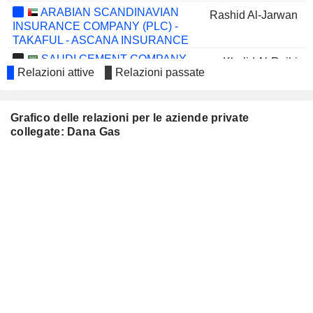
ARABIAN SCANDINAVIAN
Rashid Al-Jarwan
INSURANCE COMPANY (PLC) -
TAKAFUL - ASCANA INSURANCE
SAUDI CEMENT COMPANY
Khalid Al-Rajhi
Relazioni attive
Relazioni passate
BANK ALBILAD
Khalid Al-Rajhi
SHARJAH CEMENT AND
Omar Al Mulla
Grafico delle relazioni per le aziende private
INDUSTRIAL DEVELOPMENT CO.
collegate: Dana Gas
NATIONAL INDUSTRIES
Adel Al-Sabeeh
COMPANY - KPSC
EMIRATES INTEGRATED
Ziad Galadari
TELECOMMUNICATIONS COMPANY
OMAN INSURANCE
Rashid Al-Jarwan
COMPANY
SHARJAH INSURANCE
Ahmed Al-Midfa
COMPANY
UNITED
Abdullah Ali Ibrahim Al Majdouie
ELECTRONICS
COMPANY