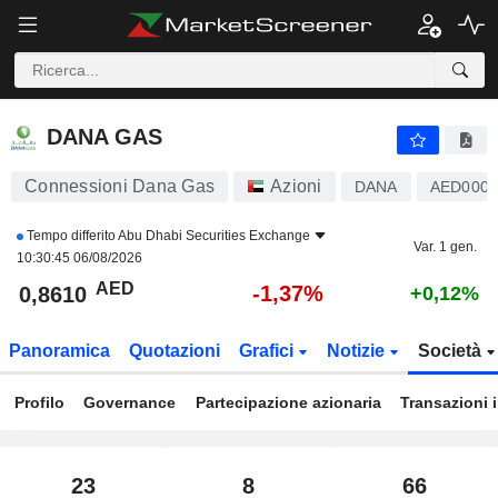
DANA GAS
0,8610
AED
-1,37%
DANA GAS
Connessioni Dana Gas
Azioni
DANA
AED0007
Tempo differito
Abu Dhabi Securities Exchange
Var. 1 gen.
10:30:45 06/08/2026
AED
-1,37%
0,8610
+0,12%
Panoramica
Quotazioni
Grafici
Notizie
Società
Profilo
Governance
Partecipazione azionaria
Transazioni 
23
8
66