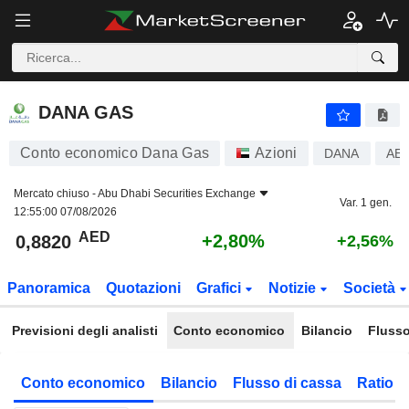
DANA GAS
0,8820
AED
+2,80%
DANA GAS
Conto economico Dana Gas
Azioni
DANA
AE
Mercato chiuso -
Abu Dhabi Securities Exchange
Var. 1 gen.
12:55:00 07/08/2026
AED
+2,80%
0,8820
+2,56%
Panoramica
Quotazioni
Grafici
Notizie
Società
Previsioni degli analisti
Conto economico
Bilancio
Flusso
Conto economico
Bilancio
Flusso di cassa
Ratio f