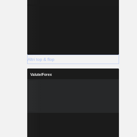
Altri top & flop
Valute/Forex