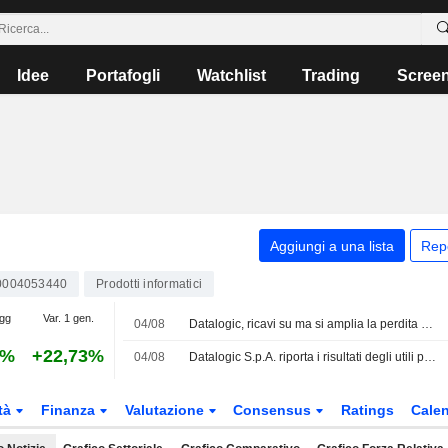
Idee
Portafogli
Watchlist
Trading
Scree
Aggiungi a una lista
Rep
0004053440
Prodotti informatici
5gg
Var. 1 gen.
04/08
Datalogic, ricavi su ma si amplia la perdita prima di lasciare Borsa
8%
+22,73%
04/08
Datalogic S.p.A. riporta i risultati degli utili per il primo semestre conclusosi il 30 giugno 2026
tà
Finanza
Valutazione
Consensus
Ratings
Calen