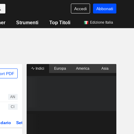
Accedi
Abbonati
ner
Strumenti
Top Titoli
Edizione Italia
Indici
Europa
America
Asia
ort PDF
AN
CI
dario
Settore
Derivati