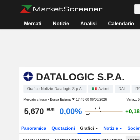
Mercati
Notizie
Analisi
Calendario
DATALOGIC S.P.A.
Grafico Notizie Datalogic S.p.A.
Azioni
DAL
IT
Mercato chiuso -
Borsa Italiana
17:45:00 06/08/2026
Variaz. 
5,670
0,00%
EUR
+0,1
Panoramica
Quotazioni
Grafici
Notizie
Socie