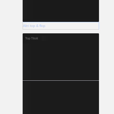
Altri top & flop
Top Titoli