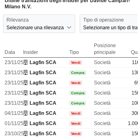
Ultime transazioni degli insider per Davide Campari-
Milano N.V.
Rilevanza
Tipo di operazione
Selezionare una rilevanza
Selezionare un tipo di tr
Posizione
Data
Insider
Tipo
principale
Qua
23/11/25
Lagfin SCA
Società
11
Vendi
23/11/25
Lagfin SCA
Società
13
Compra
23/11/25
Lagfin SCA
Società
6
Vendi
23/11/25
Lagfin SCA
Società
15
Compra
23/11/25
Lagfin SCA
Società
10
Compra
04/11/25
Lagfin SCA
Società
30
Vendi
01/11/25
Lagfin SCA
Società
1.00
Vendi
23/10/25
Lagfin SCA
Società
15
Vendi