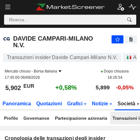
DAVIDE CAMPARI-MILANO N.V.
DAVIDE CAMPARI-MILANO
N.V.
Transazioni insider Davide Campari-Milano N.V.
Az
Mercato chiuso -
Borsa Italiana
Dopo chiusura
17:45:00 06/08/2026
18:26:54
EUR
+0,58%
5,902
5,899
-0,05%
Panoramica
Quotazioni
Grafici
Notizie
Società
Profilo
Governance
Partecipazione azionaria
Transazioni 
Cronologia delle transazioni degli insider