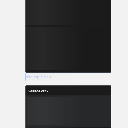
Altri top & flop
Valute/Forex