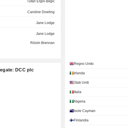
Tufan Ergin-Bilgic
Caroline Dowling
Jane Lodge
Jane Lodge
Róisín Brennan
Philippe van de Walle
Regno Unito
John Charles Abbott
llegate: DCC plc
Irlanda
Caroline Dowling
Stati Uniti
Mark Breuer
Italia
Katrina Cliffe
Nigeria
Emma FitzGerald
Isole Cayman
Laura Angelini
Finlandia