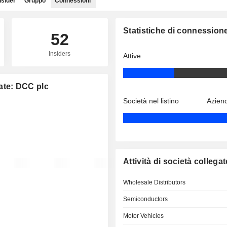
nsider
Gruppo
Connessioni
Statistiche di connession
52
Insiders
Attive
gate: DCC plc
Società nel listino
Aziend
Attività di società collegat
Wholesale Distributors
Semiconductors
Motor Vehicles