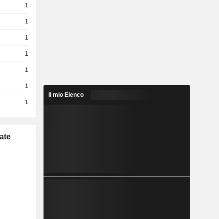
1
1
1
1
1
1
Il mio Elenco
1
ate