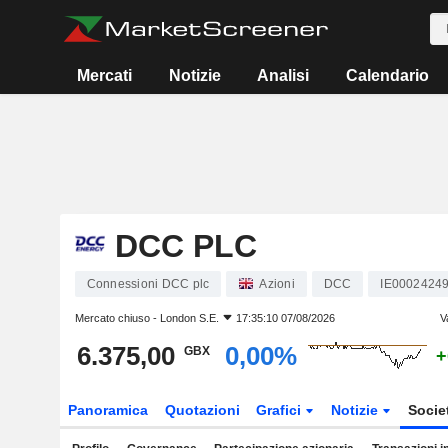
Mercati
Notizie
Analisi
Calendario
DCC PLC
Connessioni DCC plc
Azioni
DCC
IE0002424
Mercato chiuso -
London S.E.
17:35:10 07/08/2026
V
6.375,00
0,00%
GBX
+
Panoramica
Quotazioni
Grafici
Notizie
Socie