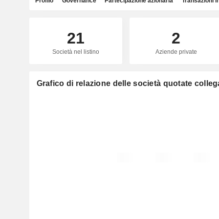
Profilo
Governance
Partecipazione azionaria
Transazioni i
21
2
Società nel listino
Aziende private
Grafico di relazione delle società quotate colle