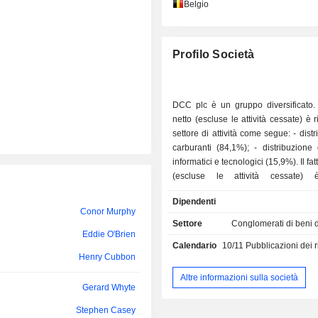
Laura Angelini
Belgio
Alan Ralph
Profilo Società
Fergal O’Dwyer
Tufan Ergin-Bilgic
DCC plc è un gruppo diversificato. I
netto (escluse le attività cessate) è r
settore di attività come segue: - distribuzione di
carburanti (84,1%); - distribuzione di prodotti
informatici e tecnologici (15,9%). Il fatturato netto
(escluse le attività cessate) è
geograficamente come segue: Irland
Dipendenti
Regno Unito (28,1%), Francia (20,
Conor Murphy
Uniti (11,2%) e altri paesi (30,3%).
Settore
Conglomerati di beni
Eddie O'Brien
Calendario
10/11
Pubblicazioni dei risulta
Henry Cubbon
Altre informazioni sulla società
Gerard Whyte
Stephen Casey