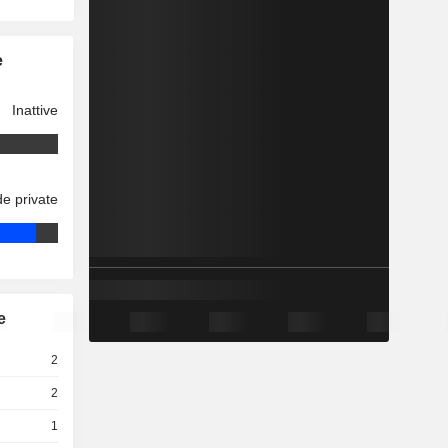
e
Inattive
e private
e
2
2
1