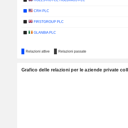
ROLLS-ROYCE HOLDINGS PLC
CRH PLC
FIRSTGROUP PLC
GLANBIA PLC
Relazioni attive
Relazioni passate
ROBERT WALTERS PLC
NESTE OYJ
Grafico delle relazioni per le aziende private co
FABRINET
DERWENT LONDON PLC
INTERNATIONAL PERSONAL FINANCE PLC
SEPLAT ENERGY PLC
IDENTIV, INC.