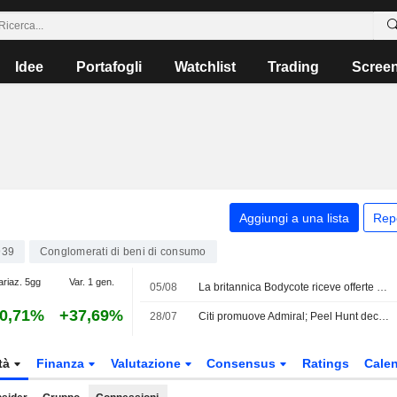
Idee
Portafogli
Watchlist
Trading
Scree
Aggiungi a una lista
Rep
939
Conglomerati di beni di consumo
ariaz. 5gg
Var. 1 gen.
05/08
La britannica Bodycote riceve offerte da 2 miliardi di USD dai rivali CVC e Veritas Capital
0,71%
+37,69%
28/07
Citi promuove Admiral; Peel Hunt declassa Sabre
tà
Finanza
Valutazione
Consensus
Ratings
Calen