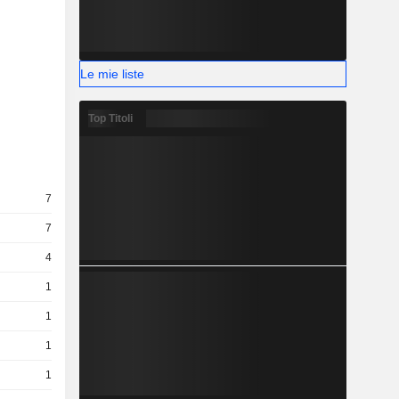
Le mie liste
Top Titoli
7
7
4
1
1
1
1