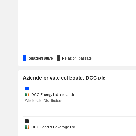
KNOWLES CORPORATION
CAIRN HOMES PLC
AIB GROUP PLC
IVECO GROUP N.V.
Relazioni attive
Relazioni passate
Aziende private collegate: DCC plc
DCC Energy Ltd. (Ireland)
Wholesale Distributors
DCC Food & Beverage Ltd.