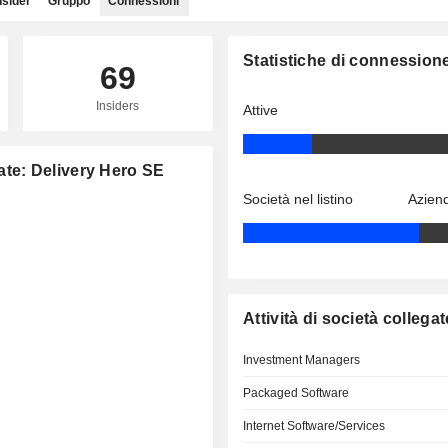
nsider
Gruppo
Connessioni
Statistiche di connession
69
Insiders
Attive
gate: Delivery Hero SE
Società nel listino
Aziend
Attività di società collegat
Investment Managers
Packaged Software
Internet Software/Services