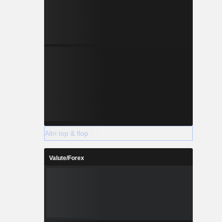
Altri top & flop
Valute/Forex