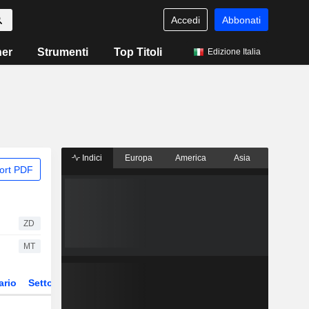
Accedi
Abbonati
ner
Strumenti
Top Titoli
Edizione Italia
Indici
Europa
America
Asia
ort PDF
ZD
MT
ario
Settore
Derivati
ETF