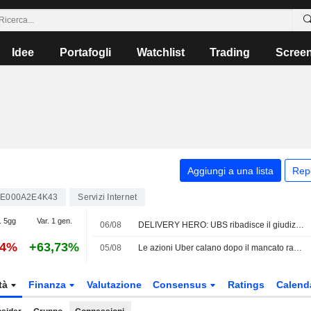
Idee
Portafogli
Watchlist
Trading
Scree
Aggiungi a una lista
Rep
E000A2E4K43
Servizi Internet
. 5gg
Var. 1 gen.
06/08
DELIVERY HERO: UBS ribadisce il giudizio Neutral
64%
+63,73%
05/08
Le azioni Uber calano dopo il mancato raggiungimento dei ricavi nel secondo trimestre e previsioni deboli sulle prenotazioni
tà
Finanza
Valutazione
Consensus
Ratings
Calend