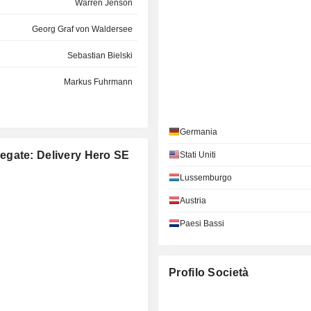
Warren Jenson
Georg Graf von Waldersee
Sebastian Bielski
Markus Fuhrmann
Germania
llegate: Delivery Hero SE
Stati Uniti
Lussemburgo
Austria
Paesi Bassi
Profilo Società