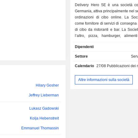
Delivery Hero SE è una società c
Germania, attiva principalmente nel se
ordinazioni di cibo online. La Soc
come fornitore di servizi di consegna 
di cibo da ristoranti e bar. La Societ
l’altro, pizza, hamburger, alimenti
cucina vegana e piatti asiatici. Il suo
Dipendenti
di marchi comprende Foodpanda, 
Clickdelivery, Talabat, Yemeksepet
Settore
Serv
Hungerstation, Carriage, Otlob, Mjam 
Calendario
27/08
Pubblicazioni dei risulta
Società opera a livello globale, in olt
tra cui Europa, Medio Oriente, Nord A
e Americhe. I servizi della Soc
Altre informazioni sulla società
disponibili tramite versione web e a
Hilary Gosher
mobile.
Jeffrey Lieberman
Lukasz Gadowski
Kolja Hebenstreit
Emmanuel Thomassin