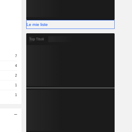
Le mie liste
Top Titoli
7
4
2
1
1