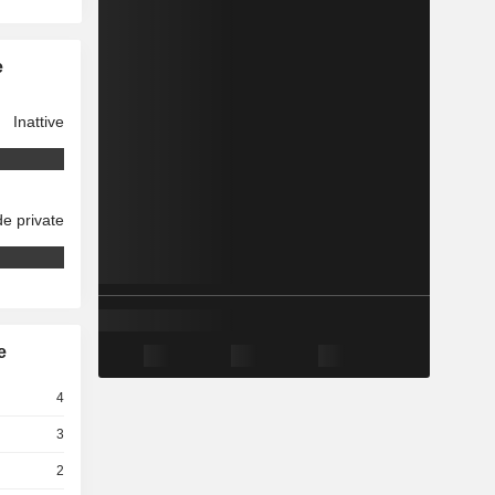
e
Inattive
e private
e
4
3
2