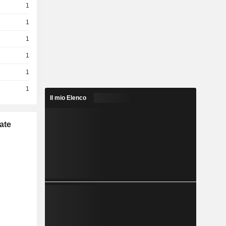
1
1
1
1
1
1
Il mio Elenco
ate