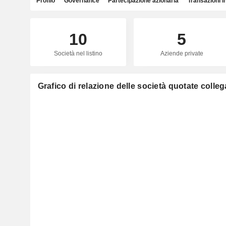
Profilo
Governance
Partecipazione azionaria
Transazioni i
10
5
Società nel listino
Aziende private
Grafico di relazione delle società quotate colle