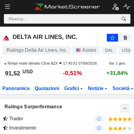
DELTA AIR LINES, INC.
91,52
$
-0,51%
DELTA AIR LINES, INC.
Ratings Delta Air Lines, Inc.
Azioni
DAL
US24
Tempo reale stimato
Cboe BZX
17:45:01 07/08/2026
Var. 1 gen.
USD
-0,51%
91,52
+31,84%
Panoramica
Quotazioni
Grafici
Notizie
Società
Ratings Surperformance
Trader
Investimento