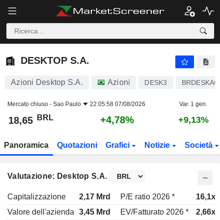
DESKTOP S.A.
18,65
R$
+4,78%
DESKTOP S.A.
Azioni Desktop S.A.
Azioni
DESK3
BRDESKAC
Mercato chiuso -
Sao Paulo
22:05:58 07/08/2026
Var. 1 gen.
BRL
+4,78%
18,65
+9,13%
Panoramica
Quotazioni
Grafici
Notizie
Società
Valutazione: Desktop S.A.
Capitalizzazione
2,17 Mrd
P/E ratio 2026 *
16,1x
Valore dell'azienda
3,45 Mrd
EV/Fatturato 2026 *
2,66x