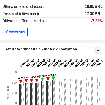
Ultimo prezzo di chiusura
18,65
BRL
Prezzo obiettivo medio
17,30
BRL
Differenza / Target Medio
-7,22%
Consensus
Fatturato trimestrale - Indice di sorpresa