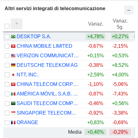
Altri servizi integrati di telecomunicazione
Variaz.
V
Variaz.
5g.
DESKTOP S.A.
+4,78%
+0,27%
+
CHINA MOBILE LIMITED
-0,67%
-2,15%
VERIZON COMMUNICATIONS, INC.
+0,15%
+0,53%
DEUTSCHE TELEKOM AG
-0,38%
+8,52%
NTT, INC.
+2,59%
+4,00%
CHINA TELECOM CORPORATION LIMITED
-1,10%
-5,06%
AMÉRICA MÓVIL, S.A.B. DE C.V.
-0,87%
-7,43%
+
SAUDI TELECOM COMPANY
-0,46%
+0,56%
SINGAPORE TELECOMMUNICATIONS LIMITED
-0,92%
-3,38%
ORANGE
+0,83%
-0,69%
+
Media
+0,40%
-0,29%
+