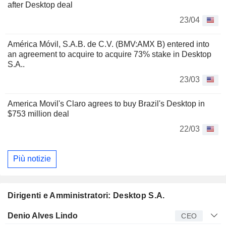
after Desktop deal
23/04
América Móvil, S.A.B. de C.V. (BMV:AMX B) entered into
an agreement to acquire to acquire 73% stake in Desktop
S.A..
23/03
America Movil's Claro agrees to buy Brazil's Desktop in
$753 million deal
22/03
Più notizie
Dirigenti e Amministratori: Desktop S.A.
Manager
Titolo
Età
Da
Denio Alves Lindo
CEO