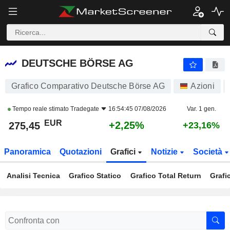
DEUTSCHE BÖRSE AG
275,45
€
+2,25%
DEUTSCHE BÖRSE AG
Grafico Comparativo Deutsche Börse AG
Azioni
Tempo reale stimato
Tradegate
16:54:45 07/08/2026
Var. 1 gen.
EUR
+2,25%
275,45
+23,16%
Panoramica
Quotazioni
Grafici
Notizie
Società
Analisi Tecnica
Grafico Statico
Grafico Total Return
Grafi