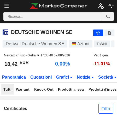
DEUTSCHE WOHNEN SE
18,42
€
0,00%
DEUTSCHE WOHNEN SE
Derivati Deutsche Wohnen SE
Azioni
DWNI
D
Mercato chiuso -
Xetra
17:35:40 07/08/2026
Var. 1 gen.
EUR
0,00%
18,42
-11,01%
Panoramica
Quotazioni
Grafici
Notizie
Società
Tutti
Warrant
Knock-Out
Prodotti a leva
Prodotti d'inve
Filtri
Certificates