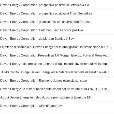
Devon Energy Corporation: prospettiva positiva di Jefferies & Co.
Devon Energy Corporation: prospettiva positiva di Truist Securities
Devon Energy Corporation: giudizio positivo da JPMorgan Chase
Devon Energy Corporation: Goldman Sachs ancora positivo
Devon Energy Corporation: da Morgan Stanley è Buy
Le offerte di scambio di Devon Energy per le obbligazioni in circolazione di Coterra Energy sono scadute
Devon Energy Corporation Presents at J.P. Morgan Energy, Power & Renewables Conference 2026, Jun-23-2026 09:45 AM
Devon Energy sotto pressione da parte di un secondo investitore attivista dopo la fusione con Coterra
TOMS Capital spinge Devon Energy ad accelerare la vendita di asset o a valutare la cessione della società
Devon Energy Corporation: Raymond James ottimista sul caso
Devon Energy: un insider ha venduto azioni per un valore di 841.320 USD, secondo un recente documento della Securities and Exchange Commission
Azioni Devon Energy in rialzo dopo la promozione di Evercore ISI
Devon Energy Corporation: UBS rimane Buy