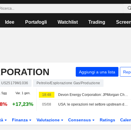
Idee
Portafogli
Watchlist
Trading
Scree
RPORATION
Aggiungi a una lista
Rep
US25179M1036
Petrolio/Esplorazione Gas/Produzione
. 5gg
Var. 1 gen.
18:48
Devon Energy Corporation: JPMorgan Chase Neutral sul caso
78%
+17,23%
05/08
USA: le operazioni nel settore upstream di petrolio e gas crollano nel secondo trimestre a causa della volatilità
tà
Finanza
Valutazione
Consensus
Ratings
Calen