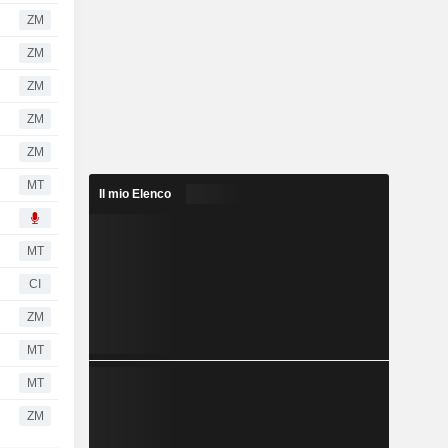
ZM
ZM
ZM
ZM
ZM
MT
Il mio Elenco
MT
CI
ZM
MT
MT
ZM