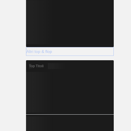
Altri top & flop
Top Titoli