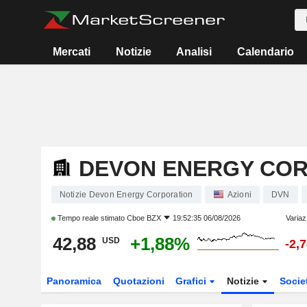
Mercati
Notizie
Analisi
Calendario
DEVON ENERGY CO
Notizie Devon Energy Corporation
Azioni
DVN
Tempo reale stimato
Cboe BZX
19:52:35 06/08/2026
Variaz
42,88
+1,88%
USD
-2,
Panoramica
Quotazioni
Grafici
Notizie
Socie