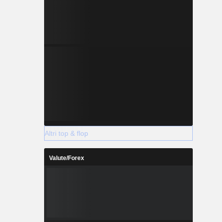
Altri top & flop
Valute/Forex