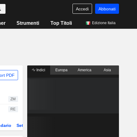
Accedi
Abbonati
ner
Strumenti
Top Titoli
Edizione Italia
Indici
Europa
America
Asia
ort PDF
ZM
RE
dario
Settore
Derivati
ETF