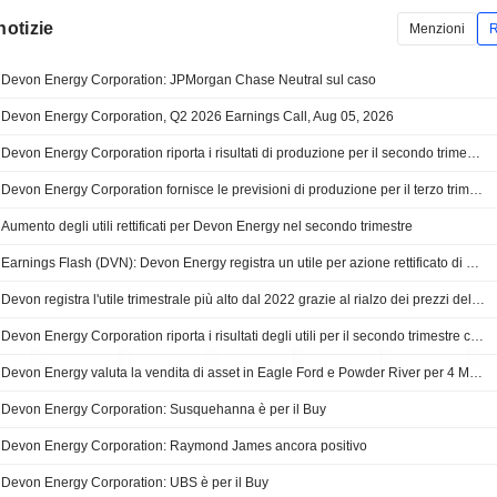
notizie
Menzioni
R
Devon Energy Corporation: JPMorgan Chase Neutral sul caso
Devon Energy Corporation, Q2 2026 Earnings Call, Aug 05, 2026
Devon Energy Corporation riporta i risultati di produzione per il secondo trimestre del 2026
Devon Energy Corporation fornisce le previsioni di produzione per il terzo trimestre 2026
Aumento degli utili rettificati per Devon Energy nel secondo trimestre
Earnings Flash (DVN): Devon Energy registra un utile per azione rettificato di 1,57 USD nel secondo trimestre, superando le stime di FactSet di 1,40 USD
Devon registra l'utile trimestrale più alto dal 2022 grazie al rialzo dei prezzi del petrolio e all'operazione Coterra
Devon Energy Corporation riporta i risultati degli utili per il secondo trimestre conclusosi il 30 giugno 2026
Devon Energy valuta la vendita di asset in Eagle Ford e Powder River per 4 Mrd USD, secondo Bloomberg News
Devon Energy Corporation: Susquehanna è per il Buy
Devon Energy Corporation: Raymond James ancora positivo
Devon Energy Corporation: UBS è per il Buy