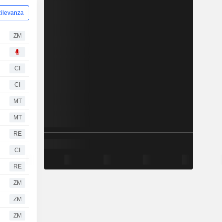
ilevanza
ZM
CI
CI
MT
MT
RE
CI
RE
ZM
ZM
ZM