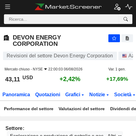
DEVON ENERGY CORPORATION
43,11
$
+2,42%
DEVON ENERGY
CORPORATION
Revisioni del settore Devon Energy Corporation
Azi
Mercato chiuso -
NYSE
22:00:03 06/08/2026
Var. 1 gen.
USD
+2,42%
43,11
+17,69%
Panoramica
Quotazioni
Grafici
Notizie
Società
Performance del settore
Valutazioni del settore
Dividendi de
Settore: