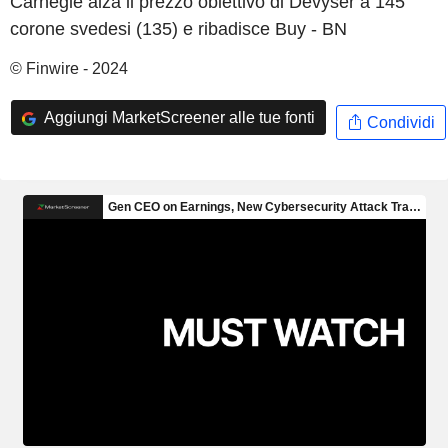
Carnegie alza il prezzo obiettivo di Devyser a 145
corone svedesi (135) e ribadisce Buy - BN
© Finwire - 2024
Aggiungi MarketScreener alle tue fonti
Condividi