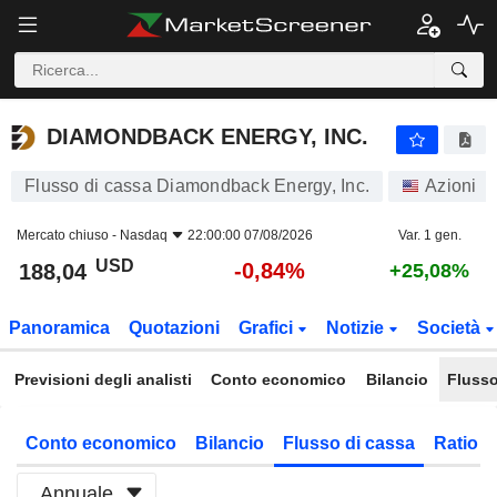
DIAMONDBACK ENERGY, INC.
188,04
$
-0,84%
DIAMONDBACK ENERGY, INC.
Flusso di cassa Diamondback Energy, Inc.
Azioni
Mercato chiuso -
Nasdaq
22:00:00 07/08/2026
Var. 1 gen.
USD
-0,84%
188,04
+25,08%
Panoramica
Quotazioni
Grafici
Notizie
Società
Previsioni degli analisti
Conto economico
Bilancio
Flusso
Conto economico
Bilancio
Flusso di cassa
Ratio f
Annuale