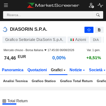
DIASORIN S.P.A.
74,46
€
0,00%
DIASORIN S.P.A.
Grafico Settoriale DiaSorin S.p.A.
Azioni
DIA
Mercato chiuso -
Borsa Italiana
17:45:00 06/08/2026
Var. 1 gen.
EUR
0,00%
74,46
+8,51%
Panoramica
Quotazioni
Grafici
Notizie
Società
Analisi Tecnica
Grafico Statico
Grafico Total Return
Grafi
Total Return