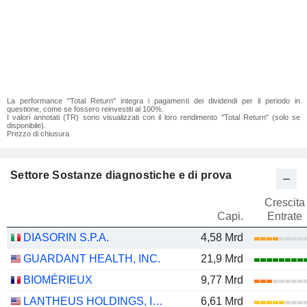
La performance "Total Return" integra i pagamenti dei dividendi per il periodo in
questione, come se fossero reinvestiti al 100%.
I valori annotati (TR) sono visualizzati con il loro rendimento "Total Return" (solo se
disponibile).
Prezzo di chiusura
Settore Sostanze diagnostiche e di prova
Crescita
Capi.
Entrate
DIASORIN S.P.A.
4,58 Mrd
GUARDANT HEALTH, INC.
21,9 Mrd
BIOMÉRIEUX
9,77 Mrd
LANTHEUS HOLDINGS, INC.
6,61 Mrd