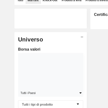
Tutti
Warrant
Knock-Out
Prodotti a leva
Prodotti d'inves
Certifi
Universo
Borsa valori
Tutti i Paesi
Tutti i tipi di prodotto