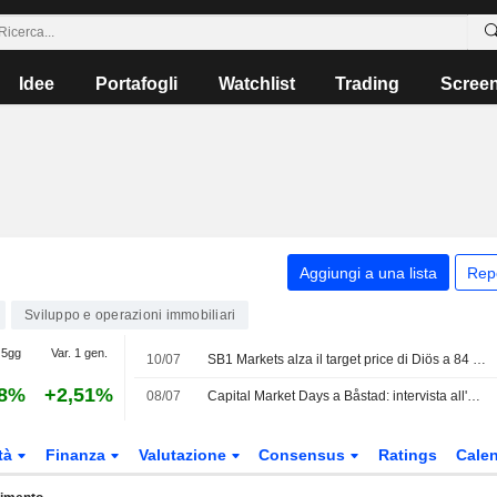
Idee
Portafogli
Watchlist
Trading
Scree
Aggiungi a una lista
Rep
Sviluppo e operazioni immobiliari
 5gg
Var. 1 gen.
10/07
SB1 Markets alza il target price di Diös a 84 SEK (82), confermando la raccomandazione buy
28%
+2,51%
08/07
Capital Market Days a Båstad: intervista all'amministratore delegato di Diös
tà
Finanza
Valutazione
Consensus
Ratings
Calen