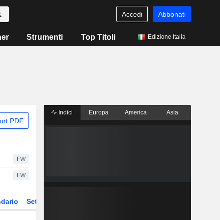
Accedi
Abbonati
ner
Strumenti
Top Titoli
Edizione Italia
Indici
Europa
America
Asia
ort PDF
FW
FW
dario
Settore
Derivati
ETF