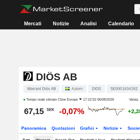
Mercati
Notizie
Analisi
Calendario
DIÖS AB
Warrant Diös AB
Azioni
DIOS
SE0001634262
Tempo reale stimato
Cboe Europe
17:22:52 06/08/2026
Variaz.
67,15
-0,07%
SEK
+2,
Panoramica
Quotazioni
Grafici
Notizie
Socie