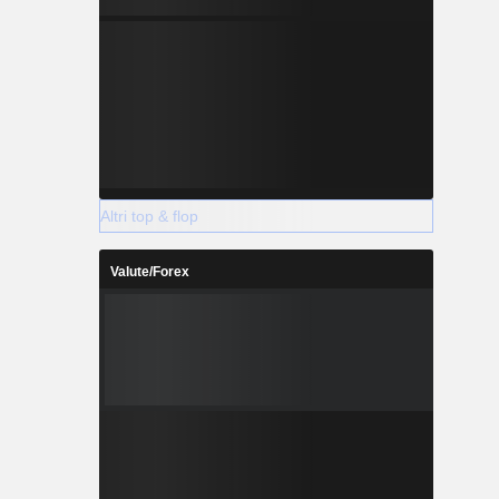
Altri top & flop
Valute/Forex