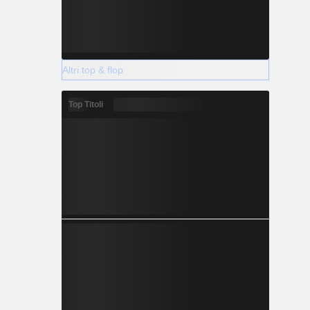
Altri top & flop
Top Titoli