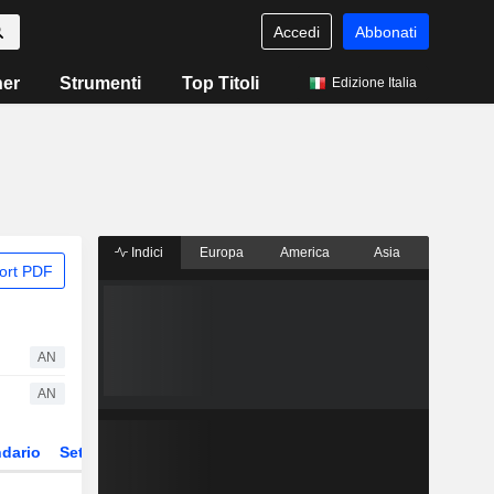
Accedi
Abbonati
ner
Strumenti
Top Titoli
Edizione Italia
Indici
Europa
America
Asia
ort PDF
AN
AN
dario
Settore
Derivati