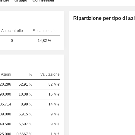
nsider
Gruppo
Connessioni
Ripartizione per tipo di az
Autocontrollo
Flottante totale
0
14,82 %
Azioni
%
Valutazione
920.286
52,91 %
82 M €
890.000
10,08 %
16 M €
685.714
8,99 %
14 M €
109.000
5,915 %
9 M €
049.500
5,597 %
9 M €
25.000
0,6667 %
1 M €