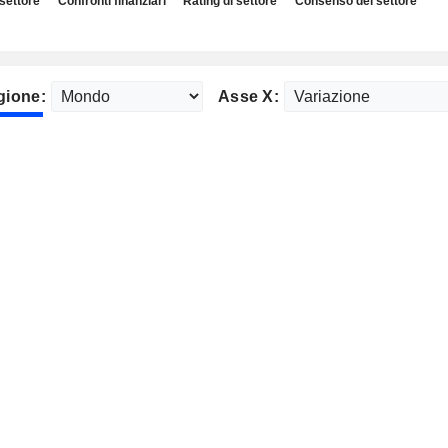
 settore
Confronti finanziari
Rating di settore
Consenso del settore
gione:
Asse X: