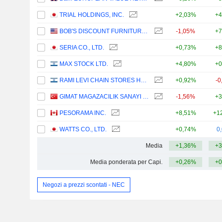
TRIAL HOLDINGS, INC.
+2,03%
+4
BOB'S DISCOUNT FURNITURE, INC.
-1,05%
+7
SERIA CO., LTD.
+0,73%
+8
MAX STOCK LTD.
+4,80%
+0
RAMI LEVI CHAIN STORES HASHIKMA MARKETING 2006 LTD
+0,92%
-0
GIMAT MAGAZACILIK SANAYI VE TICARET
-1,56%
+3
PESORAMA INC.
+8,51%
+1
WATTS CO., LTD.
+0,74%
0
Media
+1,36%
+3
Media ponderata per Capi.
+0,26%
+0
Negozi a prezzi scontati - NEC