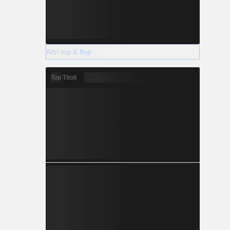
Altri top & flop
Top Titoli