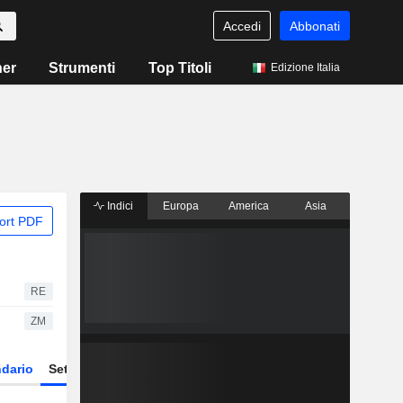
Accedi
Abbonati
ner
Strumenti
Top Titoli
Edizione Italia
Indici
Europa
America
Asia
ort PDF
RE
ZM
dario
Settore
Derivati
ETF