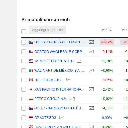
Principali concorrenti
Aggiungi a una lista
Variaz.
Vari
DOLLAR GENERAL CORPORATION
-0,67%
-0
COSTCO WHOLESALE CORPORATION
-0,14%
-0
TARGET CORPORATION
+1,78%
+3
WAL-MART DE MÉXICO, S.A.B. DE C.V.
+0,98%
-1
DOLLARAMA INC.
-0,06%
+0
PAN PACIFIC INTERNATIONAL HOLDINGS CORPORATION
+2,42%
+1
PEPCO GROUP N.V.
+0,02%
+1
OLLIE'S BARGAIN OUTLET HOLDINGS, INC.
+4,71%
+1
CP AXTRGDS
0,00%
+0
B&M EUROPEAN VALUE RETAIL PLC
+0,26%
+5