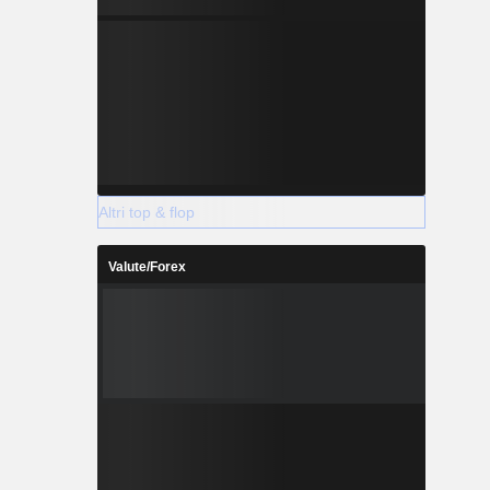
Altri top & flop
Valute/Forex