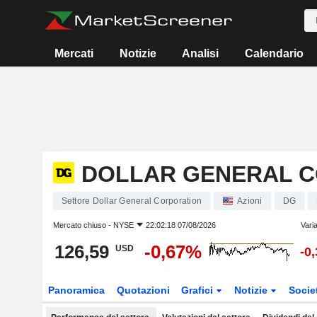
Mercati
Notizie
Analisi
Calendario
DOLLAR GENERAL 
Settore Dollar General Corporation
Azioni
DG
Mercato chiuso -
NYSE
22:02:18 07/08/2026
Vari
126,59
-0,67%
USD
-0
Panoramica
Quotazioni
Grafici
Notizie
Socie