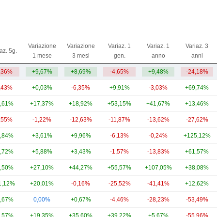
Variazione
Variazione
Variaz. 1
Variaz. 1
Variaz. 3
az. 5g.
1 mese
3 mesi
gen.
anno
anni
,36%
+9,67%
+8,69%
-4,65%
+9,48%
-24,18%
,43%
+0,03%
-6,35%
+9,91%
-3,03%
+69,74%
,61%
+17,37%
+18,92%
+53,15%
+41,67%
+13,46%
,55%
-1,22%
-12,63%
-11,87%
-13,62%
-27,62%
,84%
+3,61%
+9,96%
-6,13%
-0,24%
+125,12%
,72%
+5,88%
+3,43%
-1,57%
-13,83%
+61,57%
,50%
+27,10%
+44,27%
+55,57%
+107,05%
+38,08%
1,12%
+20,01%
-0,16%
-25,52%
-41,41%
+12,62%
,67%
0,00%
+0,67%
-4,46%
-28,23%
-53,49%
,57%
+19,35%
+35,60%
+39,22%
+5,67%
-55,96%