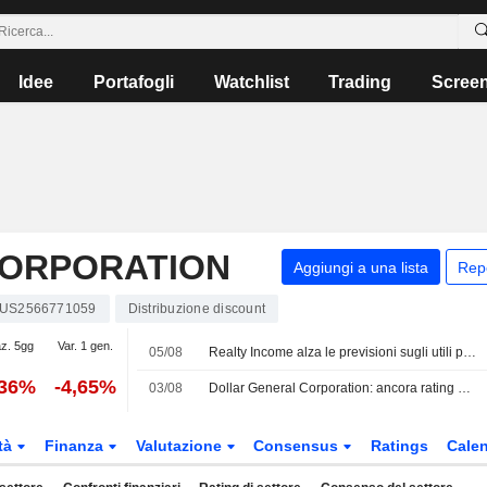
Idee
Portafogli
Watchlist
Trading
Scree
CORPORATION
Aggiungi a una lista
Rep
US2566771059
Distribuzione discount
az. 5gg
Var. 1 gen.
05/08
Realty Income alza le previsioni sugli utili per il 2026 grazie all'aumento dei canoni di locazione
,36%
-4,65%
03/08
Dollar General Corporation: ancora rating Neutral per Loop Capital
tà
Finanza
Valutazione
Consensus
Ratings
Calen