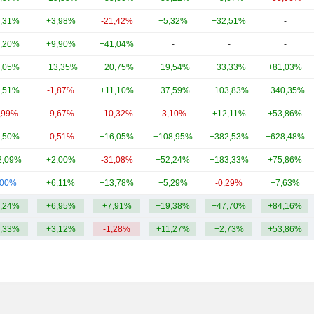
,31%
+3,98%
-21,42%
+5,32%
+32,51%
-
,20%
+9,90%
+41,04%
-
-
-
,05%
+13,35%
+20,75%
+19,54%
+33,33%
+81,03%
,51%
-1,87%
+11,10%
+37,59%
+103,83%
+340,35%
,99%
-9,67%
-10,32%
-3,10%
+12,11%
+53,86%
,50%
-0,51%
+16,05%
+108,95%
+382,53%
+628,48%
2,09%
+2,00%
-31,08%
+52,24%
+183,33%
+75,86%
,00%
+6,11%
+13,78%
+5,29%
-0,29%
+7,63%
,24%
+6,95%
+7,91%
+19,38%
+47,70%
+84,16%
,33%
+3,12%
-1,28%
+11,27%
+2,73%
+53,86%