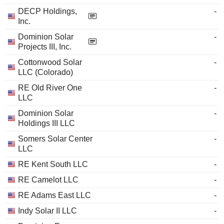
DECP Holdings,
-
Inc.
Dominion Solar
-
Projects III, Inc.
Cottonwood Solar
-
LLC (Colorado)
RE Old River One
-
LLC
Dominion Solar
-
Holdings III LLC
Somers Solar Center
-
LLC
RE Kent South LLC
-
RE Camelot LLC
-
RE Adams East LLC
-
Indy Solar II LLC
-