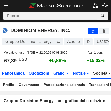
DOMINION ENERGY, INC.
67,39
$
+0,88%
DOMINION ENERGY, INC.
Gruppo Dominion Energy, Inc.
Azione
D
US2574
Mercato chiuso -
NYSE
22:00:02 07/08/2026
Var. 1 gen.
USD
+0,88%
67,39
+15,02%
Panoramica
Quotazioni
Grafici
Notizie
Società
Profilo
Governance
Partecipazione azionaria
Transazioni 
Gruppo Dominion Energy, Inc.: grafico delle relazioni