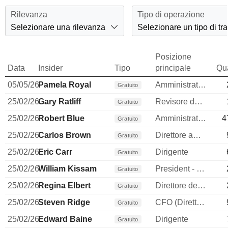
Rilevanza
Tipo di operazione
Selezionare una rilevanza
Selezionare un tipo di tr
Posizione
Data
Insider
Tipo
principale
Qua
05/05/26
Pamela Royal
Amministratore
Gratuito
25/02/26
Gary Ratliff
Revisore dei conti / collegio sindacale
Gratuito
25/02/26
Robert Blue
Amministratore delegato
4
Gratuito
25/02/26
Carlos Brown
Direttore amministrativo (CAO)
Gratuito
25/02/26
Eric Carr
Dirigente
Gratuito
25/02/26
William Kissam
President - Dominion Energy SC
Gratuito
25/02/26
Regina Elbert
Direttore delle risorse umane
Gratuito
25/02/26
Steven Ridge
CFO (Direttore finanziario)
Gratuito
25/02/26
Edward Baine
Dirigente
Gratuito