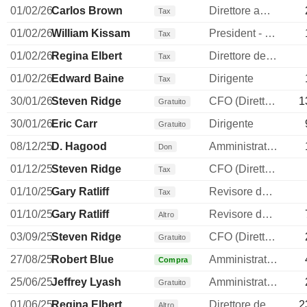
01/02/26
Carlos Brown
Direttore amministrativo (CAO)
Tax
01/02/26
William Kissam
President - Dominion Energy SC
Tax
01/02/26
Regina Elbert
Direttore delle risorse umane
Tax
01/02/26
Edward Baine
Dirigente
Tax
30/01/26
Steven Ridge
CFO (Direttore finanziario)
1
Gratuito
30/01/26
Eric Carr
Dirigente
Gratuito
08/12/25
D. Hagood
Amministratore
Don
01/12/25
Steven Ridge
CFO (Direttore finanziario)
Tax
01/10/25
Gary Ratliff
Revisore dei conti / collegio sindacale
Tax
01/10/25
Gary Ratliff
Revisore dei conti / collegio sindacale
Altro
03/09/25
Steven Ridge
CFO (Direttore finanziario)
Gratuito
27/08/25
Robert Blue
Amministratore delegato
Compra
25/06/25
Jeffrey Lyash
Amministratore
Gratuito
01/06/25
Regina Elbert
Direttore delle risorse umane
2
Altro