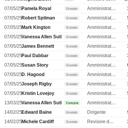
07/05/25
Pamela Royal
Amministratore
Gratuito
07/05/25
Robert Spilman
Amministratore
Gratuito
07/05/25
Mark Kington
Amministratore
Gratuito
07/05/25
Vanessa Allen Sutherland
Amministratore
Gratuito
07/05/25
James Bennett
Amministratore
Gratuito
07/05/25
Paul Dabbar
Amministratore
Gratuito
07/05/25
Susan Story
Amministratore
Gratuito
07/05/25
D. Hagood
Amministratore
Gratuito
07/05/25
Joseph Rigby
Amministratore
Gratuito
07/05/25
Kristin Lovejoy
Amministratore
Gratuito
13/03/25
Vanessa Allen Sutherland
Amministratore
Compra
14/02/25
Edward Baine
Dirigente
Gratuito
14/02/25
Michele Cardiff
Revisore dei conti / collegio sindacale
Gratuito