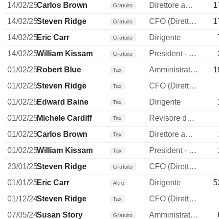
14/02/25
Carlos Brown
Direttore amministrativo (CAO)
1
Gratuito
14/02/25
Steven Ridge
CFO (Direttore finanziario)
1
Gratuito
14/02/25
Eric Carr
Dirigente
Gratuito
14/02/25
William Kissam
President - Dominion Energy SC
Gratuito
01/02/25
Robert Blue
Amministratore delegato
1
Tax
01/02/25
Steven Ridge
CFO (Direttore finanziario)
Tax
01/02/25
Edward Baine
Dirigente
Tax
01/02/25
Michele Cardiff
Revisore dei conti / collegio sindacale
Tax
01/02/25
Carlos Brown
Direttore amministrativo (CAO)
Tax
01/02/25
William Kissam
President - Dominion Energy SC
Tax
23/01/25
Steven Ridge
CFO (Direttore finanziario)
Gratuito
01/01/25
Eric Carr
Dirigente
5
Altro
01/12/24
Steven Ridge
CFO (Direttore finanziario)
Tax
07/05/24
Susan Story
Amministratore
Gratuito