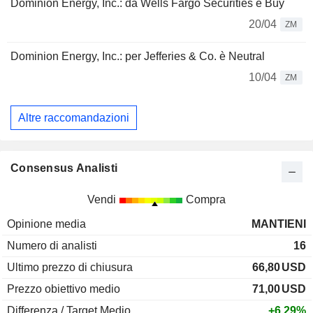
Dominion Energy, Inc.: da Wells Fargo Securities è Buy
20/04
ZM
Dominion Energy, Inc.: per Jefferies & Co. è Neutral
10/04
ZM
Altre raccomandazioni
Consensus Analisti
Vendi
Compra
Opinione media
MANTIENI
Numero di analisti
16
Ultimo prezzo di chiusura
66,80
USD
Prezzo obiettivo medio
71,00
USD
Differenza / Target Medio
+6,29%