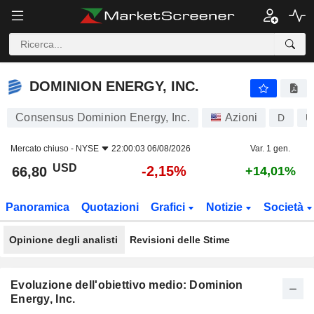
DOMINION ENERGY, INC.
66,80
$
-2,15%
DOMINION ENERGY, INC.
Consensus Dominion Energy, Inc.
Azioni
D
U
Mercato chiuso -
NYSE
22:00:03 06/08/2026
Var. 1 gen.
USD
-2,15%
66,80
+14,01%
Panoramica
Quotazioni
Grafici
Notizie
Società
Opinione degli analisti
Revisioni delle Stime
Evoluzione dell'obiettivo medio: Dominion
Energy, Inc.