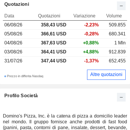
Quotazioni
Data
Quotazioni
Variazione
Volume
06/08/26
358,43 USD
-2,23%
509.855
05/08/26
366,61 USD
-0,28%
680.341
04/08/26
367,63 USD
+0,88%
1 Mln
03/08/26
364,41 USD
+4,88%
912.839
31/07/26
347,44 USD
-1,37%
652.455
Altre quotazioni
Prezzo in differita Nasdaq
Profilo Società
Domino's Pizza, Inc. è la catena di pizza a domicilio leader
nel mondo. Il gruppo fornisce anche prodotti di fast food
(panini, pasta, contorni di pane, insalate, dessert, bevande,