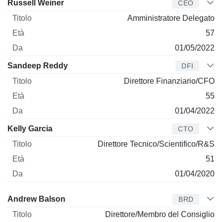
Manager
Titolo
Età
Da
Russell Weiner
CEO
Amministratore Delegato
57
01/05/2022
Sandeep Reddy
DFI
Direttore Finanziario/CFO
55
01/04/2022
Kelly Garcia
CTO
Direttore Tecnico/Scientifico/R&S
51
01/04/2020
Amministratore
Titolo
Età
Da
Andrew Balson
BRD
Direttore/Membro del Consiglio