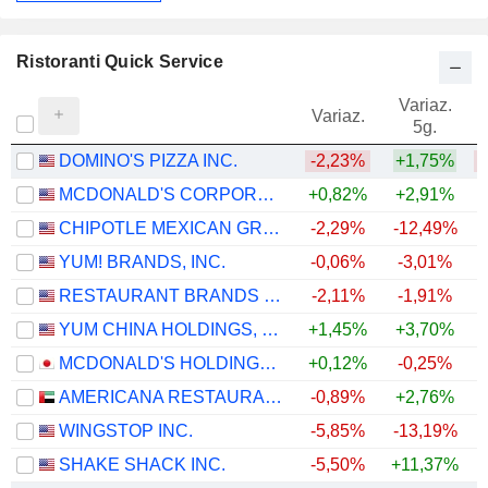
Ristoranti Quick Service
Variaz.
V
Variaz.
5g.
DOMINO'S PIZZA INC.
-2,23%
+1,75%
MCDONALD'S CORPORATION
+0,82%
+2,91%
CHIPOTLE MEXICAN GRILL, INC.
-2,29%
-12,49%
YUM! BRANDS, INC.
-0,06%
-3,01%
RESTAURANT BRANDS INTERNATIONAL INC.
-2,11%
-1,91%
YUM CHINA HOLDINGS, INC.
+1,45%
+3,70%
MCDONALD'S HOLDINGS COMPANY (JAPAN), LTD.
+0,12%
-0,25%
+
AMERICANA RESTAURANTS INTERNATIONAL PLC
-0,89%
+2,76%
WINGSTOP INC.
-5,85%
-13,19%
SHAKE SHACK INC.
-5,50%
+11,37%