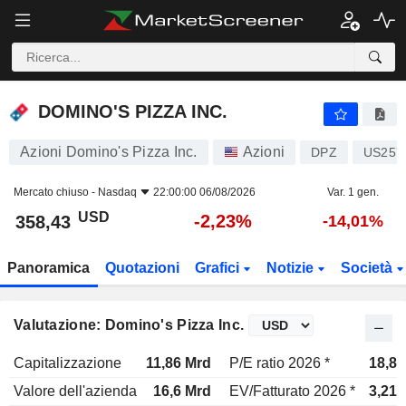
DOMINO'S PIZZA INC.
358,43
$
-2,23%
DOMINO'S PIZZA INC.
Azioni Domino's Pizza Inc.
Azioni
DPZ
US257
Mercato chiuso -
Nasdaq
22:00:00 06/08/2026
Var. 1 gen.
USD
-2,23%
358,43
-14,01%
Panoramica
Quotazioni
Grafici
Notizie
Società
Valutazione: Domino's Pizza Inc.
Capitalizzazione
11,86 Mrd
P/E ratio 2026 *
18,8x
Valore dell'azienda
16,6 Mrd
EV/Fatturato 2026 *
3,21x