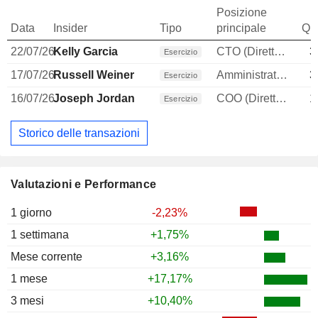
Posizione
Data
Insider
Tipo
principale
Qua
22/07/26
Kelly Garcia
CTO (Direttore tecnico)
3
Esercizio
17/07/26
Russell Weiner
Amministratore delegato
3
Esercizio
16/07/26
Joseph Jordan
COO (Direttore operativo)
1
Esercizio
Storico delle transazioni
Valutazioni e Performance
1 giorno
-2,23%
1 settimana
+1,75%
Mese corrente
+3,16%
1 mese
+17,17%
3 mesi
+10,40%