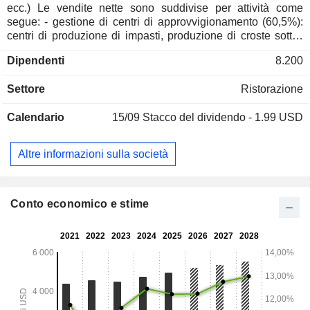
ecc.) Le vendite nette sono suddivise per attività come
segue: - gestione di centri di approvvigionamento (60,5%):
centri di produzione di impasti, produzione di croste sottili,
fornitura di alimenti, lavorazione di verdure, fornitura di
Dipendenti
8.200
attrezzature, ecc. Alla fine del 2024, Domino's Pizza, Inc.
avrà 27 centri negli Stati Uniti (22) e in Canada (5); -
Settore
Ristorazione
gestione di ristoranti negli Stati Uniti (32,8%): attività
assicurata, alla fine del 2024, attraverso 7.014 punti vendita,
Calendario
15/09
Stacco del dividendo - 1.99 USD
di cui 6.722 in franchising e 292 di proprietà diretta; - attività
di ristoranti al di fuori della Francia (6,8%): 14.352 affiliati.
Altre informazioni sulla società
Conto economico e stime