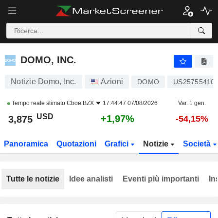
DOMO, INC.
3,875
$
+1,97%
DOMO, INC.
Notizie Domo, Inc.
Azioni
DOMO
US25755410
Tempo reale stimato
Cboe BZX
17:44:47 07/08/2026
Var. 1 gen.
USD
+1,97%
3,875
-54,15%
Panoramica
Quotazioni
Grafici
Notizie
Società
Tutte le notizie
Idee analisti
Eventi più importanti
In