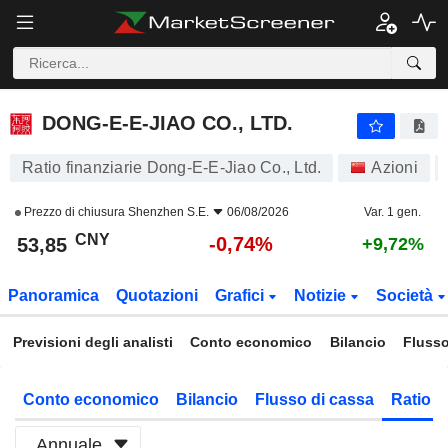
DONG-E-E-JIAO CO., LTD.
53,85
¥
-0,74%
DONG-E-E-JIAO CO., LTD.
Ratio finanziarie Dong-E-E-Jiao Co., Ltd.
Azioni
Prezzo di chiusura
Shenzhen S.E.
06/08/2026
Var. 1 gen.
CNY
-0,74%
53,85
+9,72%
Panoramica
Quotazioni
Grafici
Notizie
Società
Previsioni degli analisti
Conto economico
Bilancio
Flusso
Conto economico
Bilancio
Flusso di cassa
Ratio f
Annuale